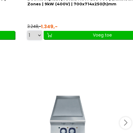
Zones | 9kW (400V) | 700x714x250(h)mm
1.349,-
3.248,-
Voeg toe