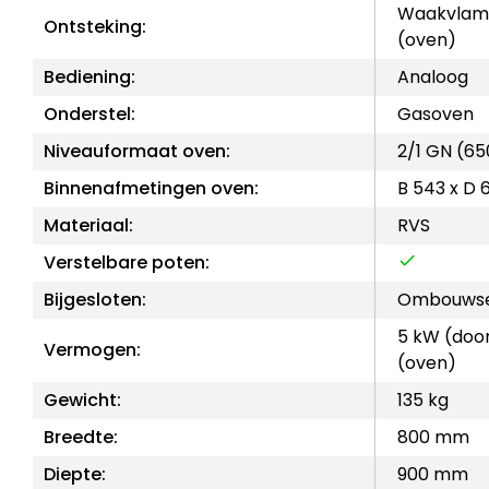
Waakvlam 
Ontsteking:
(oven)
Bediening:
Analoog
Onderstel:
Gasoven
Niveauformaat oven:
2/1 GN (6
Binnenafmetingen oven:
B 543 x D
Materiaal:
RVS
Verstelbare poten:
Bijgesloten:
Ombouwse
5 kW (doo
Vermogen:
(oven)
Gewicht:
135 kg
Breedte:
800 mm
Diepte:
900 mm