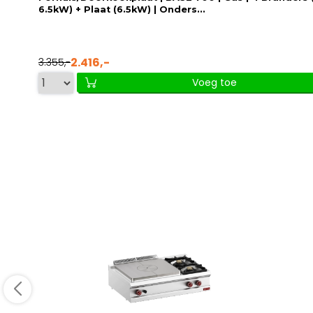
6.5kW) + Plaat (6.5kW) | Onders...
2.416,-
3.355,-
Voeg toe