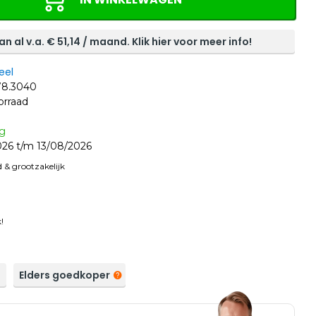
an al v.a. €
51,14
/ maand. Klik hier voor meer info!
eel
8.3040
orraad
ag
26 t/m 13/08/2026
 & grootzakelijk
!
a
Elders goedkoper