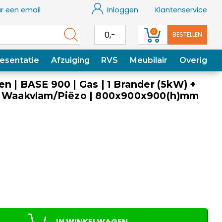
r een email
Inloggen
Klantenservice
0
0,-
BESTELLEN
esentatie
Afzuiging
RVS
Meubilair
Overig
n | BASE 900 | Gas | 1 Brander (5kW) +
| Waakvlam/Piëzo | 800x900x900(h)mm
IN WINKELWAGEN