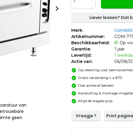
1
Liever leasen? Dat k
CombiSt
Merk:
Artikelnummer:
COM-717
Beschikbaarheid:
Op vo
Garantie:
1 jaar
Levertijd:
1 werkd
Actie van:
06/08/20
Op rekening voor (semi)overheid
Gratis verzending v.a €75
Ook achteraf betalen
Aansluiting & montage mogelijk
Altijd de laagste prijs
paratuur van
betrouwbare
Vraagje ?
Print pagin
ruimte geen