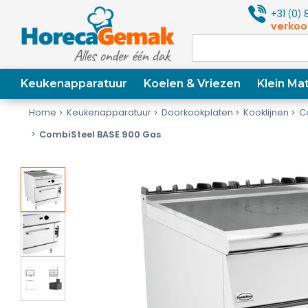
+31
0
8
(
)
verkoo
Keukenapparatuur
Koelen & Vriezen
Klein Mat
Home
Keukenapparatuur
Doorkookplaten
Kooklijnen
C
CombiSteel BASE 900 Gas