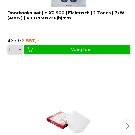
Doorkookplaat | e-XP 900 | Elektrisch | 2 Zones | 7kW
(400V) | 400x930x250(h)mm
3.557,-
4.359,-
Voeg toe