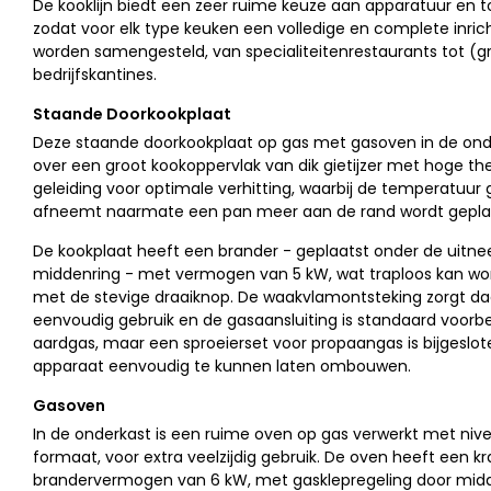
De kooklijn biedt een zeer ruime keuze aan apparatuur en 
zodat voor elk type keuken een volledige en complete inric
worden samengesteld, van specialiteitenrestaurants tot (g
bedrijfskantines.
Staande Doorkookplaat
Deze staande doorkookplaat op gas met gasoven in de ond
over een groot kookoppervlak van dik gietijzer met hoge t
geleiding voor optimale verhitting, waarbij de temperatuur g
afneemt naarmate een pan meer aan de rand wordt gepla
De kookplaat heeft een brander - geplaatst onder de uitn
middenring - met vermogen van 5 kW, wat traploos kan wo
met de stevige draaiknop. De waakvlamontsteking zorgt daa
eenvoudig gebruik en de gasaansluiting is standaard voorb
aardgas, maar een sproeierset voor propaangas is bijgeslo
apparaat eenvoudig te kunnen laten ombouwen.
Gasoven
In de onderkast is een ruime oven op gas verwerkt met nive
formaat, voor extra veelzijdig gebruik. De oven heeft een kr
brandervermogen van 6 kW, met gasklepregeling door mid