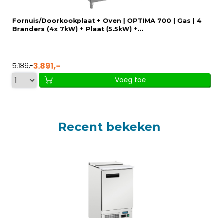
Fornuis/Doorkookplaat + Oven | OPTIMA 700 | Gas | 4
Branders (4x 7kW) + Plaat (5.5kW) +...
3.891,-
5.189,-
Voeg toe
Recent bekeken