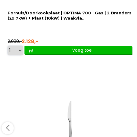
Fornuis/Doorkookplaat | OPTIMA 700 | Gas | 2 Branders
(2x 7kW) + Plaat (10kW) | Waakvla...
2.128,-
2.838,-
Voeg toe