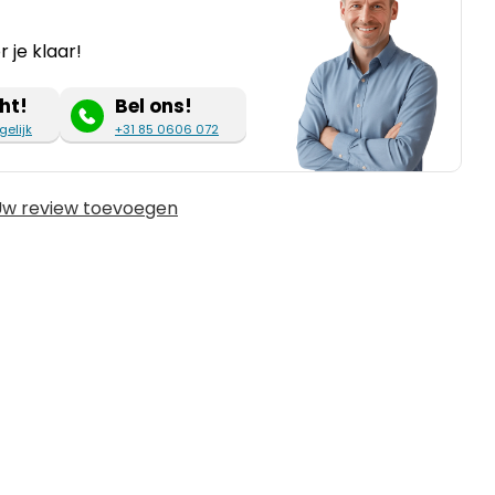
 je klaar!
ht!
Bel ons!
gelijk
+31 85 0606 072
w review toevoegen