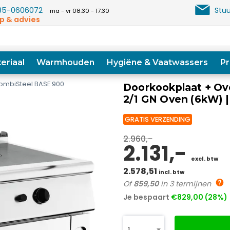
5-0606072
Stuu
ma - vr 08:30 - 17:30
p & advies
eriaal
Warmhouden
Hygiëne & Vaatwassers
Pr
ombiSteel BASE 900
Doorkookplaat + Ove
2/1 GN Oven (6kW) 
GRATIS VERZENDING
2.960,-
2.131,-
excl. btw
2.578,51
incl. btw
Of
859,50
in 3 termijnen
Je bespaart
€829,00 (28%)