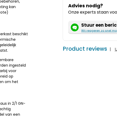
toebehoren,
Advies nodig?
hting kan
Onze experts staan voor
rote)
Stuur een beric
Wij reageren zo snel mo
erkast beschikt
hermische
eleidelijk
Product reviews
|
U
atst.
eembare
rden ingesteld
rbij voor
ereid op
ten om het
aus in 2/1 GN-
achtig
del van een