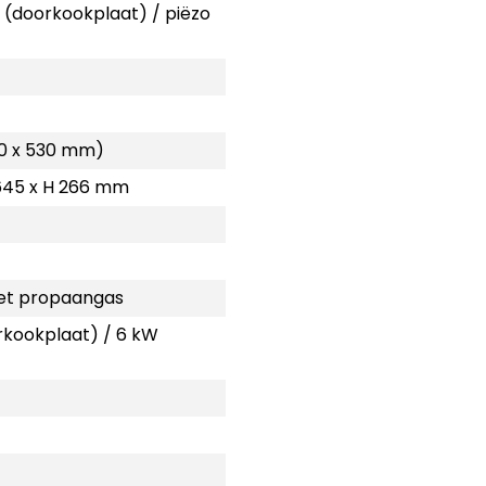
(doorkookplaat) / piëzo
50 x 530 mm)
 645 x H 266 mm
t propaangas
rkookplaat) / 6 kW