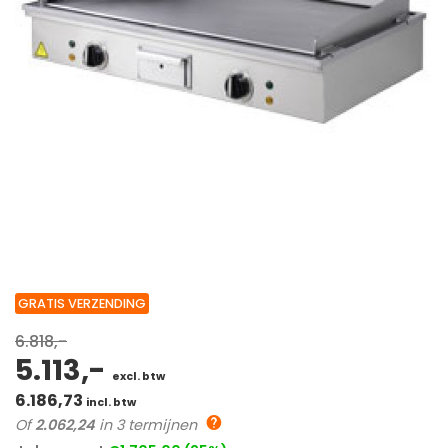
GRATIS VERZENDING
6.818,-
5.113,-
excl. btw
6.186,73
incl. btw
Of
2.062,24
in 3 termijnen