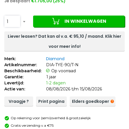
Je bespaart
€1.705,00 (25%)
IN WINKELWAGEN
1
Liever leasen? Dat kan al v.a. €
95,10
/ maand. Klik hier
voor meer info!
Diamond
Merk:
Artikelnummer:
DIA-TYE-90/T-N
Beschikbaarheid:
Op voorraad
Garantie:
1 jaar
Levertijd:
1-2 dagen
Actie van:
08/08/2026 t/m 15/08/2026
Vraagje ?
Print pagina
Elders goedkoper
Op rekening voor (semi)overheid & grootzakelijk
Gratis verzending v.a €75