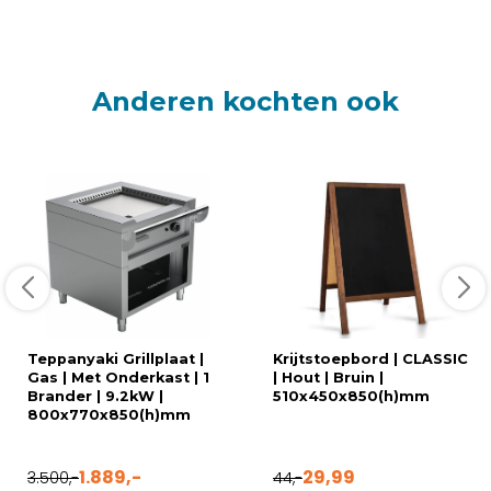
Anderen kochten ook
Teppanyaki Grillplaat |
Krijtstoepbord | CLASSIC
Gas | Met Onderkast | 1
| Hout | Bruin |
Brander | 9.2kW |
510x450x850(h)mm
800x770x850(h)mm
1.889,-
29,99
3.500,-
44,-