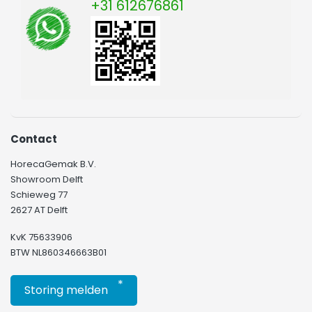
+31 612676861
Contact
HorecaGemak B.V.
Showroom Delft
Schieweg 77
2627 AT Delft
KvK 75633906
BTW NL860346663B01
*
Storing melden