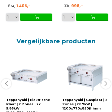
1.405,-
998,-
1.874,-
1.331,-
Vergelijkbare producten
Teppanyaki | Elektrische
Teppanyaki | Gasplaat | 2
Plaat | 2 Zones | 2x
Zones | 2x 7kW |
5.85kW |
1200x770x850(h)mm