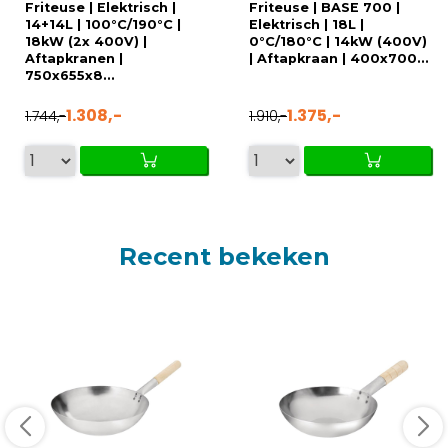
Friteuse | Elektrisch |
Friteuse | BASE 700 |
14+14L | 100°C/190°C |
Elektrisch | 18L |
18kW (2x 400V) |
0°C/180°C | 14kW (400V)
Aftapkranen |
| Aftapkraan | 400x700...
750x655x8...
1.308,-
1.375,-
1.744,-
1.910,-
Recent bekeken