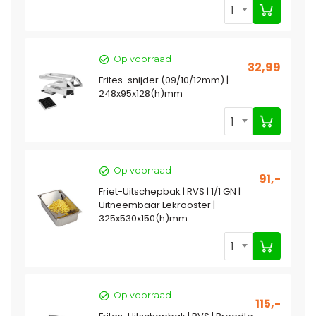
1
Op voorraad
32,99
Frites-snijder (09/10/12mm) |
248x95x128(h)mm
1
Op voorraad
91,-
Friet-Uitschepbak | RVS | 1/1 GN |
Uitneembaar Lekrooster |
325x530x150(h)mm
1
Op voorraad
115,-