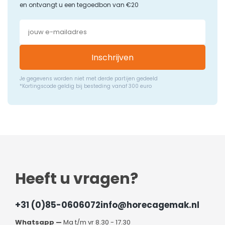
en ontvangt u een tegoedbon van €20
Inschrijven
Je gegevens worden niet met derde partijen gedeeld
*Kortingscode geldig bij besteding vanaf 300 euro
Heeft u vragen?
+31 (0)85-0606072
info@horecagemak.nl
Whatsapp —
Ma t/m vr 8.30 - 17.30