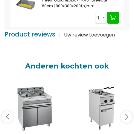
Frites-Uitschepbak | RVS | Breedte
80cm | 800x300x200(h)mm
1
Product reviews
|
Uw review toevoegen
Anderen kochten ook