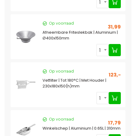
1
Op voorraad
31,99
Afneembare Friteslekbak | Aluminium |
Ø400x150mm
1
Op voorraad
123,-
Vetfilter | Tot 180°C | Met Houder |
230x180x150(h)mm
1
Op voorraad
17,79
Winkelschep | Aluminium | 0.65L | 310mm