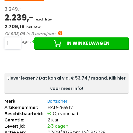
3.249,-
2.239,-
excl. btw
2.709,19
incl. btw
Of
903,06
in 3 termijnen
Je bespaart
€1.010,00 (31%)
IN WINKELWAGEN
1
Liever leasen? Dat kan al v.a. €
53,74
/ maand. Klik hier
voor meer info!
Bartscher
Merk:
Artikelnummer:
BAR-2859171
Beschikbaarheid:
Op voorraad
Garantie:
2 jaar
Levertijd:
2-3 dagen
Actie van:
07/08/2026 t/m 14/08/2026