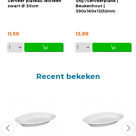
Serveer plateau leisteen
Snij-/Serveerplank |
zwart Ø 30cm
Beukenhout |
390x160x13(h)mm
11,59
13,89
Recent bekeken