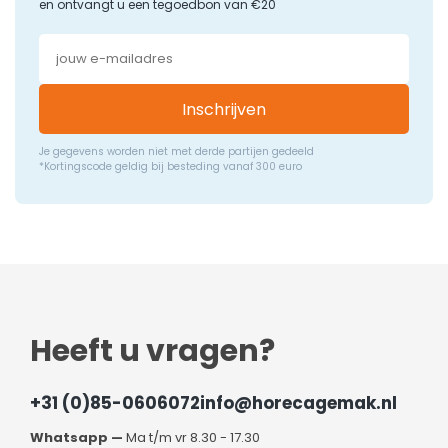
en ontvangt u een tegoedbon van €20
Inschrijven
Je gegevens worden niet met derde partijen gedeeld
*Kortingscode geldig bij besteding vanaf 300 euro
Heeft u vragen?
+31 (0)85-0606072
info@horecagemak.nl
Whatsapp —
Ma t/m vr 8.30 - 17.30