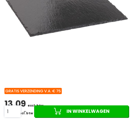
GRATIS VERZENDING V.A. € 75
13,09
excl. btw
IN WINKELWAGEN
1
15,84
incl. btw