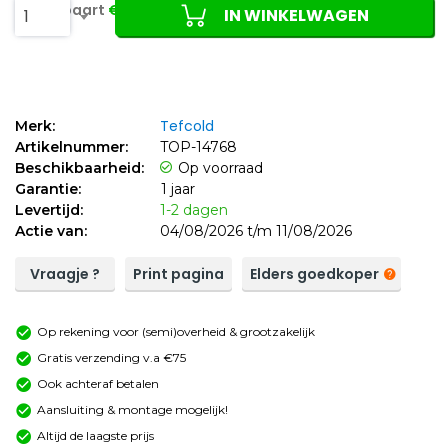
Je bespaart
€1,17 (20%)
IN WINKELWAGEN
1
Tefcold
Merk:
Artikelnummer:
TOP-14768
Beschikbaarheid:
Op voorraad
Garantie:
1 jaar
Levertijd:
1-2 dagen
Actie van:
04/08/2026 t/m 11/08/2026
Vraagje ?
Print pagina
Elders goedkoper
Op rekening voor (semi)overheid & grootzakelijk
Gratis verzending v.a €75
Ook achteraf betalen
Aansluiting & montage mogelijk!
Altijd de laagste prijs