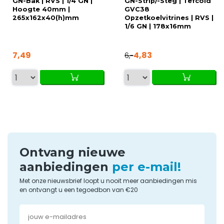
GN-Bak | RVS | 1/4 GN |
GN-Strip/-Steg | Tefcold
Hoogte 40mm |
GVC38
265x162x40(h)mm
Opzetkoelvitrines | RVS |
1/6 GN | 178x16mm
7,49
4,83
6,-
Ontvang nieuwe
aanbiedingen
per e-mail!
Met onze nieuwsbrief loopt u nooit meer aanbiedingen mis
en ontvangt u een tegoedbon van €20