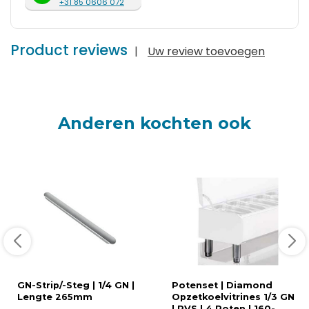
+31 85 0606 072
Product reviews
|
Uw review toevoegen
Anderen kochten ook
GN-Strip/-Steg | 1/4 GN |
Potenset | Diamond
Lengte 265mm
Opzetkoelvitrines 1/3 GN
| RVS | 4 Poten | 160-