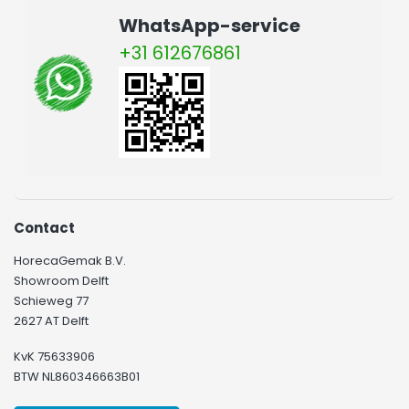
WhatsApp-service
+31 612676861
Contact
HorecaGemak B.V.
Showroom Delft
Schieweg 77
2627 AT Delft
KvK 75633906
BTW NL860346663B01