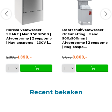
Horeca Vaatwasser |
Doorschuifvaatwasser |
SMART | Mand 500x500 |
Ontsmetting | Mand
Afvoerpomp | Zeeppomp
500x500mm |
| Naglanspomp | 230V |...
Afvoerpomp | Zeeppomp
| Naglanspo...
1.399,-
3.803,-
2.300,-
5.071,-
Recent bekeken