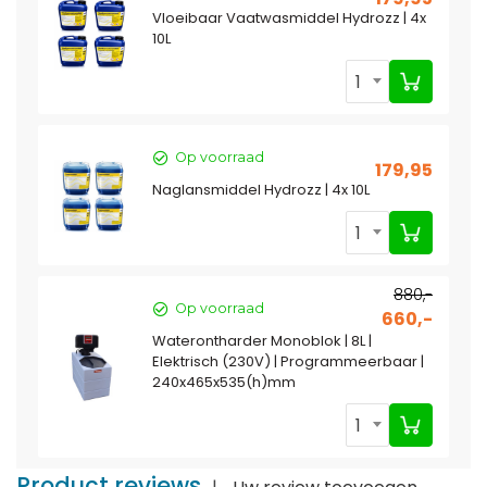
Vloeibaar Vaatwasmiddel Hydrozz | 4x
10L
1
Op voorraad
179,95
Naglansmiddel Hydrozz | 4x 10L
1
880,-
Op voorraad
660,-
Waterontharder Monoblok | 8L |
Elektrisch (230V) | Programmeerbaar |
240x465x535(h)mm
1
Product reviews