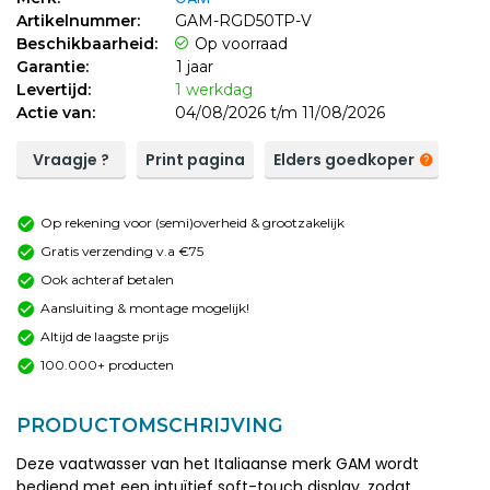
Artikelnummer:
GAM-RGD50TP-V
Beschikbaarheid:
Op voorraad
Garantie:
1 jaar
Levertijd:
1 werkdag
Actie van:
04/08/2026 t/m 11/08/2026
Vraagje ?
Print pagina
Elders goedkoper
Op rekening voor (semi)overheid & grootzakelijk
Gratis verzending v.a €75
Ook achteraf betalen
Aansluiting & montage mogelijk!
Altijd de laagste prijs
100.000+ producten
PRODUCTOMSCHRIJVING
Deze vaatwasser van het Italiaanse merk GAM wordt
bediend met een intuïtief soft-touch display, zodat