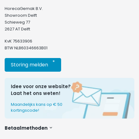
HorecaGemak B.V.
Showroom Delft
Schieweg 77
2627 AT Delft
KvK 75633906
BTW NL860346663B01
*
Storing melden
Idee voor onze website?
Laat het ons weten!
Maandelijks kans op € 50
kortingscode!
Betaalmethoden