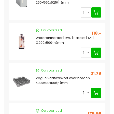
250x560x525(h)mm
1
Op voorraad
118,-
Waterontharder | RVS | Passief | 12L |
Ø200x500(h)mm
1
Op voorraad
31,79
Vogue vaatwaskorf voor borden
500x500x100(h)mm
1
Op voorraad
179,95