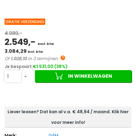
GRATIS VERZENDING
4.080,-
2.549,-
excl. btw
3.084,29
incl. btw
Of
1.028,10
in 3 termijnen
Je bespaart
€1.531,00 (38%)
IN WINKELWAGEN
1
1 review
Liever leasen? Dat kan al v.a. €
48,94
/ maand. Klik hier
voor meer info!
GAM
Merk: