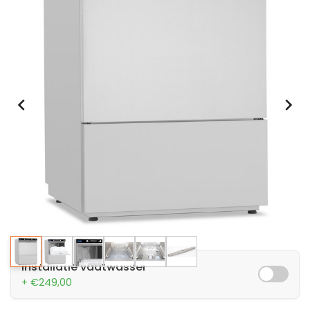
Installatie vaatwasser
+ €249,00