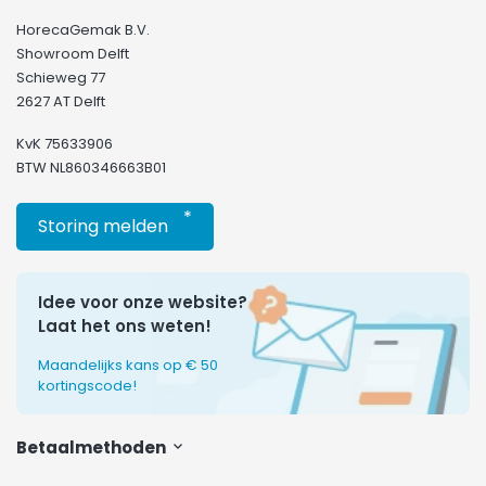
HorecaGemak B.V.
Showroom Delft
Schieweg 77
2627 AT Delft
KvK 75633906
BTW NL860346663B01
*
Storing melden
Idee voor onze website?
Laat het ons weten!
Maandelijks kans op € 50
kortingscode!
Betaalmethoden