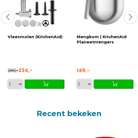
Vleesmolen (KitchenAid)
Mengkom | KitchenAid
Planeetmengers
234,-
149,-
280,-
Recent bekeken