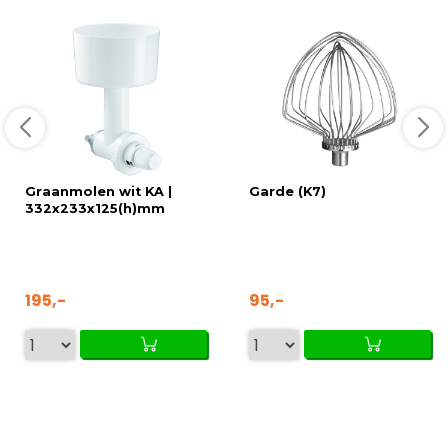
Graanmolen wit KA |
Garde (K7)
332x233x125(h)mm
195,-
95,-