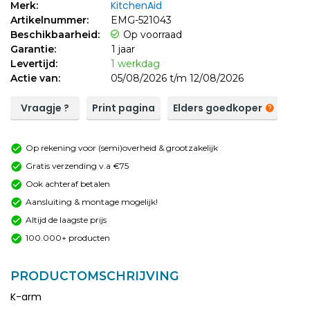
KitchenAid
Merk:
Artikelnummer:
EMG-521043
Beschikbaarheid:
Op voorraad
Garantie:
1 jaar
Levertijd:
1 werkdag
Actie van:
05/08/2026 t/m 12/08/2026
Vraagje ?
Print pagina
Elders goedkoper
Op rekening voor (semi)overheid & grootzakelijk
Gratis verzending v.a €75
Ook achteraf betalen
Aansluiting & montage mogelijk!
Altijd de laagste prijs
100.000+ producten
PRODUCTOMSCHRIJVING
K-arm