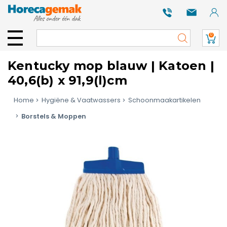
0
Kentucky mop blauw | Katoen |
40,6(b) x 91,9(l)cm
Home
Hygiëne & Vaatwassers
Schoonmaakartikelen
Borstels & Moppen