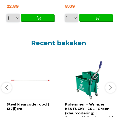
22,89
8,09
Recent bekeken
Steel kleurcode rood |
Rolemmer + Wringer |
137(l)cm
KENTUCKY | 20L | Groen
(Kleurcodering) |