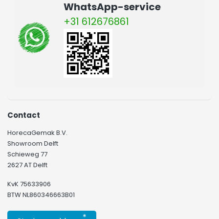
WhatsApp-service
+31 612676861
Contact
HorecaGemak B.V.
Showroom Delft
Schieweg 77
2627 AT Delft
KvK 75633906
BTW NL860346663B01
*