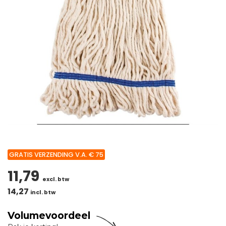
GRATIS VERZENDING V.A. € 75
11,79
excl. btw
14,27
incl. btw
Volumevoordeel