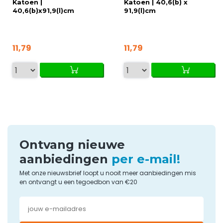
Katoen |
Katoen | 40,6(b) x
40,6(b)x91,9(l)cm
91,9(l)cm
11,79
11,79
Ontvang nieuwe
aanbiedingen
per e-mail!
Met onze nieuwsbrief loopt u nooit meer aanbiedingen mis
en ontvangt u een tegoedbon van €20