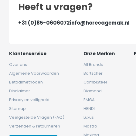
Heeft u vragen?
+31 (0)85-0606072
info@horecagemak.nl
Klantenservice
Onze Merken
Over ons
All Brands
Algemene Voorwaarden
Bartscher
Betaalmethoden
CombiSteel
Disclaimer
Diamond
Privacy en veiligheid
EMGA
Sitemap
HENDI
Veelgestelde Vragen (FAQ)
Luxus
Verzenden & retourneren
Mastro
Maxima