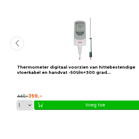
Thermometer digitaal voorzien van hittebestendige
vloerkabel en handvat -50t/m+300 grad...
359,-
440,-
Voeg toe