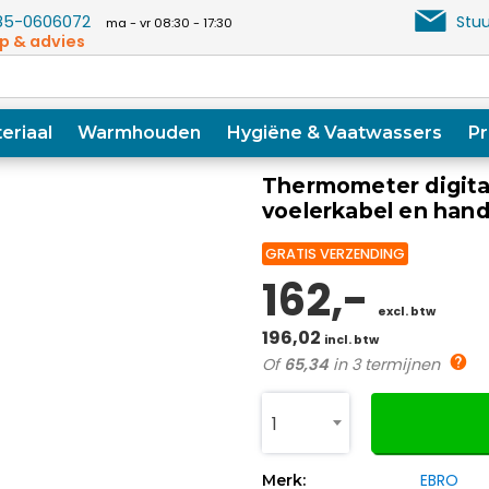
5-0606072
Stuu
ma - vr 08:30 - 17:30
p & advies
eriaal
Warmhouden
Hygiëne & Vaatwassers
Pr
Thermometer digita
voelerkabel en hand
GRATIS VERZENDING
162,-
excl. btw
196,02
incl. btw
Of
65,34
in 3 termijnen
1
EBRO
Merk: