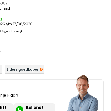
6007
orraad
ag
26 t/m 13/08/2026
 & grootzakelijk
!
a
Elders goedkoper
 je klaar!
ht!
Bel ons!