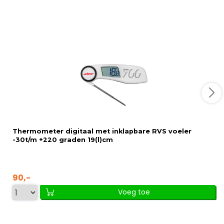
Thermometer digitaal met inklapbare RVS voeler
-30t/m +220 graden 19(l)cm
90,-
Voeg toe