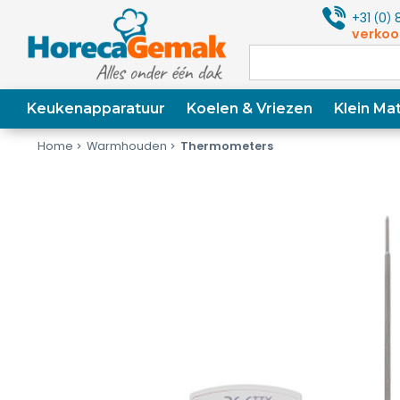
+31
0
8
(
)
verkoo
Keukenapparatuur
Koelen & Vriezen
Klein Mat
Home
Warmhouden
Thermometers