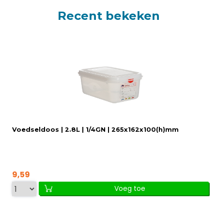
Recent bekeken
Voedseldoos | 2.8L | 1/4GN | 265x162x100(h)mm
9,59
Voeg toe