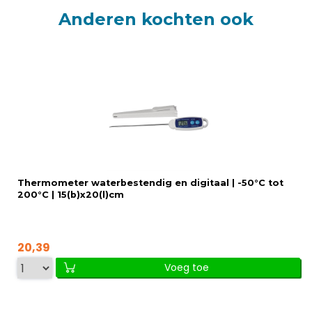
Anderen kochten ook
Thermometer waterbestendig en digitaal | -50°C tot
200°C | 15(b)x20(l)cm
20,39
Voeg toe