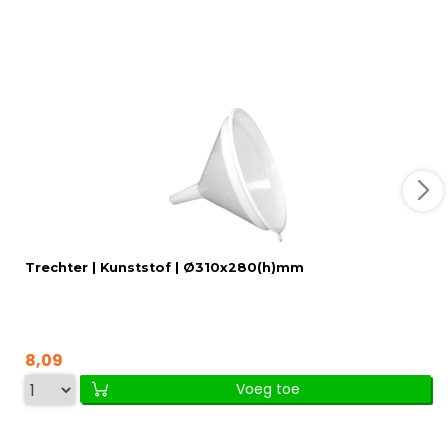
Trechter | Kunststof | Ø310x280(h)mm
8,09
Voeg toe