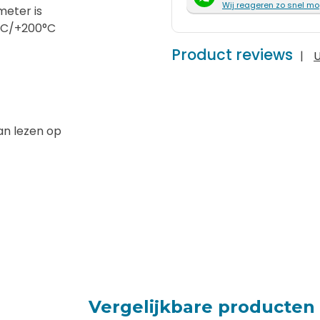
Wij reageren zo snel mo
meter is
0°C/+200°C
Product reviews
|
U
an lezen op
Vergelijkbare producten