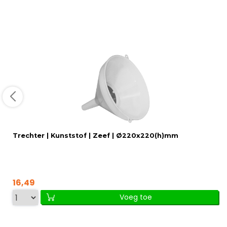
Trechter | Kunststof | Zeef | Ø220x220(h)mm
16,49
Voeg toe