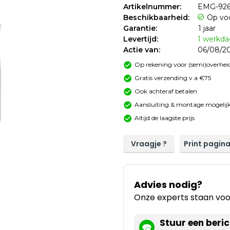
Artikelnummer:
EMG-92
Beschikbaarheid:
Op vo
Garantie:
1 jaar
Levertijd:
1 werkd
Actie van:
06/08/20
Op rekening voor (semi)overheid
Gratis verzending v.a €75
Ook achteraf betalen
Aansluiting & montage mogelijk
Altijd de laagste prijs
Vraagje ?
Print pagin
Advies nodig?
Onze experts staan voor
Stuur een beric