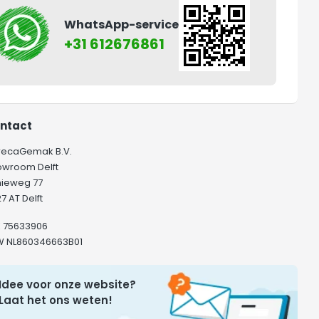
WhatsApp-service
+31 612676861
ntact
recaGemak B.V.
owroom Delft
hieweg 77
7 AT Delft
K 75633906
W NL860346663B01
Idee voor onze website?
Laat het ons weten!