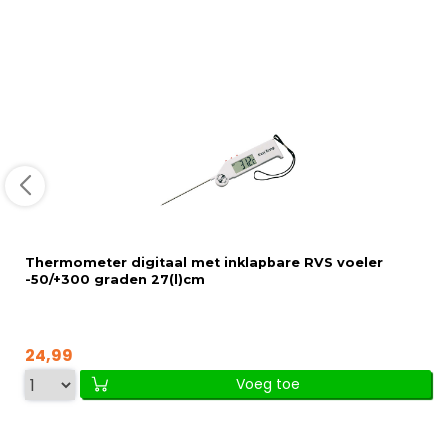
Thermometer digitaal met inklapbare RVS voeler
-50/+300 graden 27(l)cm
24,99
Voeg toe