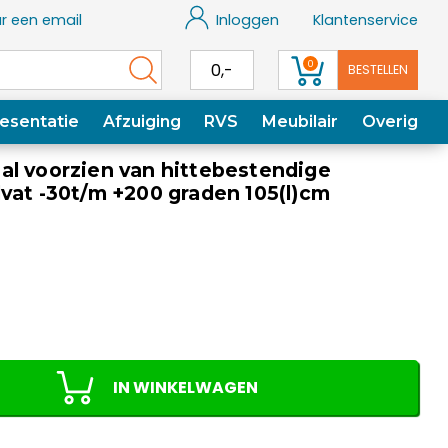
r een email
Inloggen
Klantenservice
0
0,-
BESTELLEN
esentatie
Afzuiging
RVS
Meubilair
Overig
al voorzien van hittebestendige
vat -30t/m +200 graden 105(l)cm
IN WINKELWAGEN