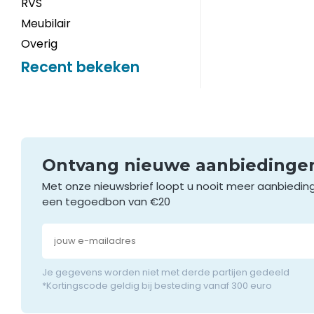
RVS
Meubilair
Overig
Recent bekeken
Ontvang nieuwe aanbieding
Met onze nieuwsbrief loopt u nooit meer aanbiedin
een tegoedbon van €20
Je gegevens worden niet met derde partijen gedeeld
*Kortingscode geldig bij besteding vanaf 300 euro