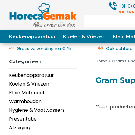
+31
0
8
(
)
verkoo
Keukenapparatuur
Koelen & Vriezen
Klein Mat
Gratis verzending v.a €75
Ook achteraf
Home
Gram Super
Categorieën
Keukenapparatuur
Gram Sup
Koelen & Vriezen
Klein Materiaal
Warmhouden
Geen producten 
Hygiëne & Vaatwassers
Presentatie
Afzuiging