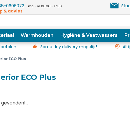
5-0606072
Stuu
ma - vr 08:30 - 17:30
p & advies
eriaal
Warmhouden
Hygiëne & Vaatwassers
Pr
 betalen
Same day delivery mogelijk!
Alti
ior ECO Plus
erior ECO Plus
gevonden!...