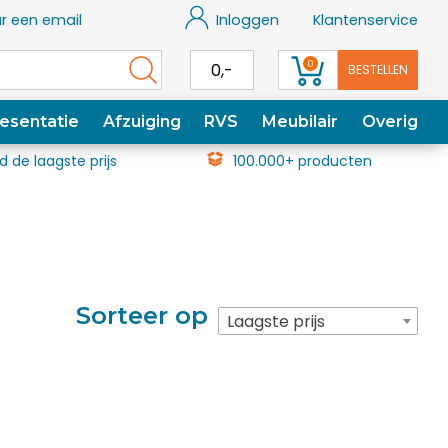
r een email
Inloggen
Klantenservice
0
0,-
BESTELLEN
esentatie
Afzuiging
RVS
Meubilair
Overig
jd de laagste prijs
100.000+ producten
Sorteer op
Laagste prijs