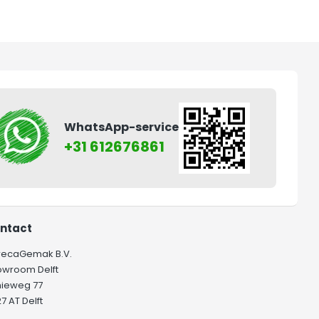
WhatsApp-service
+31 612676861
ntact
recaGemak B.V.
owroom Delft
hieweg 77
7 AT Delft