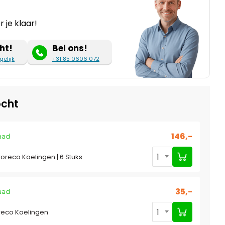
 je klaar!
ht!
Bel ons!
gelijk
+31 85 0606 072
cht
146,-
aad
1
Coreco Koelingen | 6 Stuks
35,-
aad
1
reco Koelingen