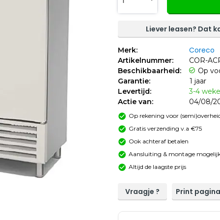
1
Liever leasen? Dat ka
Coreco
Merk:
Artikelnummer:
COR-AC
Beschikbaarheid:
Op vo
Garantie:
1 jaar
Levertijd:
3-4 wek
Actie van:
04/08/20
Op rekening voor (semi)overheid
Gratis verzending v.a €75
Ook achteraf betalen
Aansluiting & montage mogelijk
Altijd de laagste prijs
Vraagje ?
Print pagin