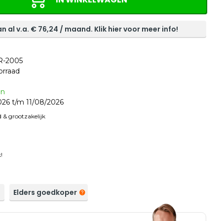
n al v.a. €
76,24
/ maand. Klik hier voor meer info!
R-2005
orraad
en
26 t/m 11/08/2026
 & grootzakelijk
!
a
Elders goedkoper