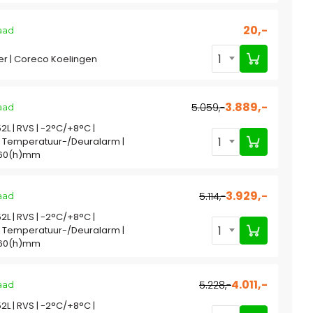
20,-
aad
1
er | Coreco Koelingen
3.889,-
5.059,-
aad
52L | RVS | -2°C/+8°C |
1
| Temperatuur-/Deuralarm |
160(h)mm
3.929,-
5.114,-
aad
52L | RVS | -2°C/+8°C |
1
| Temperatuur-/Deuralarm |
160(h)mm
4.011,-
5.228,-
aad
52L | RVS | -2°C/+8°C |