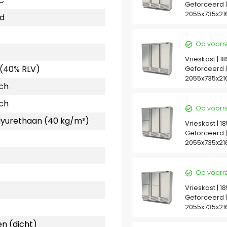
C
Geforceerd 
2055x735x2
d
Op voorr
Vrieskast | 1
 (40% RLV)
Geforceerd 
2055x735x2
ch
ch
Op voorr
yurethaan (40 kg/m³)
Vrieskast | 1
Geforceerd 
2055x735x2
Op voorr
Vrieskast | 1
Geforceerd 
2055x735x2
n (dicht)