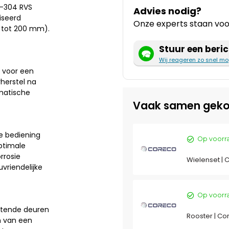
I-304 RVS
Advies nodig?
iseerd
Onze experts staan voor
5 tot 200 mm).
Stuur een beric
Wij reageren zo snel mo
, voor een
herstel na
matische
Vaak samen geko
le bediening
Op voorr
ptimale
rrosie
Wielenset | 
vriendelijke
Op voorr
uitende deuren
Rooster | Co
n van een