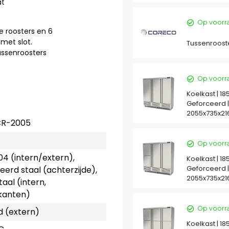
at
Op voorr
e roosters en 6
met slot.
Tussenroost
tussenroosters
Op voorr
Koelkast | 18
Geforceerd 
2055x735x2
CR-2005
Op voorr
04 (intern/extern),
Koelkast | 18
Geforceerd 
eerd staal (achterzijde),
2055x735x2
aal (intern,
kanten)
Op voorr
d (extern)
Koelkast | 18