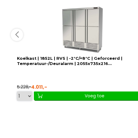
Koelkast | 1852L | RVS | -2°C/+8°C | Geforceerd |
Temperatuur-/Deuralarm | 2055x735x216...
4.011,-
5.228,-
Voeg toe