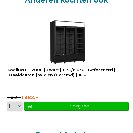
Anderen kochten ook
Koelkast | 1200L | Zwart | +1°C/+10°C | Geforceerd |
Draaideuren | Wielen (Geremd) | 16...
1.483,-
2.060,-
Voeg toe