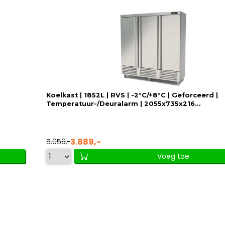
Koelkast | 1852L | RVS | -2°C/+8°C | Geforceerd |
Temperatuur-/Deuralarm | 2055x735x216...
3.889,-
5.059,-
Voeg toe