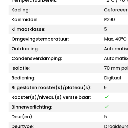
Temperatuurbereik:
-2°C / +8°
Koeling:
Geforceer
Koelmiddel:
R290
Klimaatklasse:
5
Omgevingstemperatuur:
Max. 40°C
Ontdooiing:
Automatis
Condensverdamping:
Automatis
Isolatie:
70 mm pol
Bediening:
Digitaal
Bijgesloten rooster(s)/plateau(s):
9
Rooster(s)/niveau(s) verstelbaar:
Binnenverlichting:
Deur(en):
5
Deurtype:
Draaideure