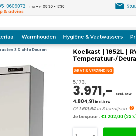
5-0606072
Stuu
ma - vr 08:30 - 17:30
p & advies
eriaal
Warmhouden
Hygiëne & Vaatwassers
Pr
kasten 3 Dichte Deuren
Koelkast | 1852L | R
Temperatuur-/Deura
GRATIS VERZENDING
5.173,-
3.971,-
excl. btw
4.804,91
incl. btw
Of
1.601,64
in 3 termijnen
Je bespaart
€1.202,00 (23%