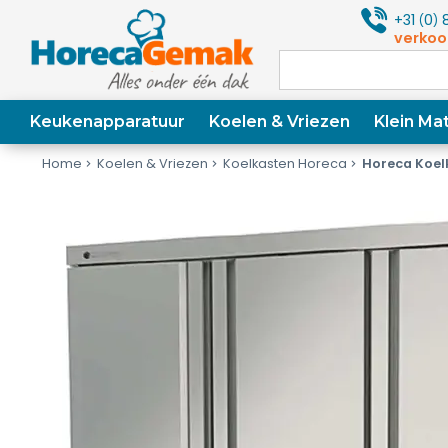
+31
0
8
(
)
verkoo
Keukenapparatuur
Koelen & Vriezen
Klein Mat
Home
Koelen & Vriezen
Koelkasten Horeca
Horeca Koel