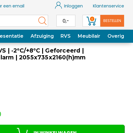
r een email
Inloggen
Klantenservice
0
0,-
BESTELLEN
esentatie
Afzuiging
RVS
Meubilair
Overig
VS | -2°C/+8°C | Geforceerd |
larm | 2055x735x2160(h)mm
)
IN WINKELWAGEN