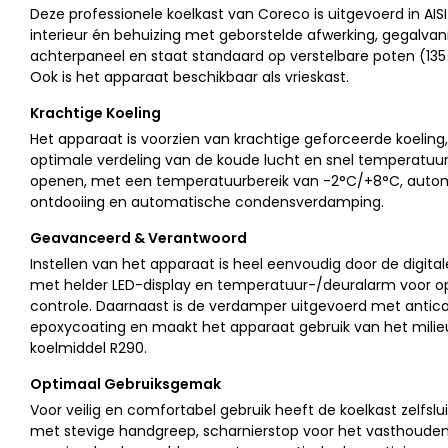
Deze professionele koelkast van Coreco is uitgevoerd in AIS
interieur én behuizing met geborstelde afwerking, gegalvan
achterpaneel en staat standaard op verstelbare poten (13
Ook is het apparaat beschikbaar als vrieskast.
Krachtige Koeling
Het apparaat is voorzien van krachtige geforceerde koeling
optimale verdeling van de koude lucht en snel temperatuur
openen, met een temperatuurbereik van -2°C/+8°C, auto
ontdooiing en automatische condensverdamping.
Geavanceerd & Verantwoord
Instellen van het apparaat is heel eenvoudig door de digita
met helder LED-display en temperatuur-/deuralarm voor o
controle. Daarnaast is de verdamper uitgevoerd met antico
epoxycoating en maakt het apparaat gebruik van het milieu
koelmiddel R290.
Optimaal Gebruiksgemak
Voor veilig en comfortabel gebruik heeft de koelkast zelfsl
met stevige handgreep, scharnierstop voor het vasthoude