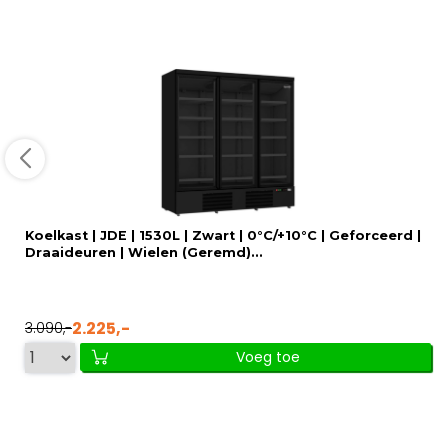
Koelkast | JDE | 1530L | Zwart | 0°C/+10°C | Geforceerd |
Draaideuren | Wielen (Geremd)...
2.225,-
3.090,-
Voeg toe