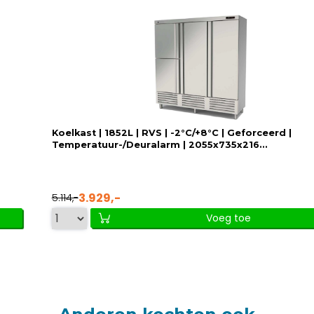
Koelkast | 1852L | RVS | -2°C/+8°C | Geforceerd |
Temperatuur-/Deuralarm | 2055x735x216...
3.929,-
5.114,-
Voeg toe