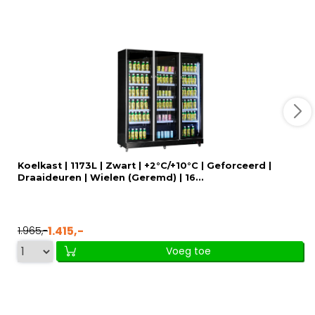
Koelkast | 1173L | Zwart | +2°C/+10°C | Geforceerd |
Draaideuren | Wielen (Geremd) | 16...
1.415,-
1.965,-
Voeg toe