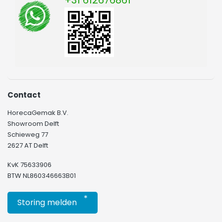
+31 612676861
Contact
HorecaGemak B.V.
Showroom Delft
Schieweg 77
2627 AT Delft
KvK 75633906
BTW NL860346663B01
*
Storing melden