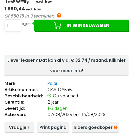
excl. btw
1.650,44
incl. btw
Of
550,15
in 3 termijnen
Je bespaart
€880,00 (39%)
IN WINKELWAGEN
1
Liever leasen? Dat kan al v.a. €
32,74
/ maand. Klik hier
voor meer info!
Polar
Merk:
Artikelnummer:
GAS-DA546
Beschikbaarheid:
Op voorraad
Garantie:
2 jaar
Levertijd:
1-3 dagen
Actie van:
07/08/2026 t/m 14/08/2026
Vraagje ?
Print pagina
Elders goedkoper