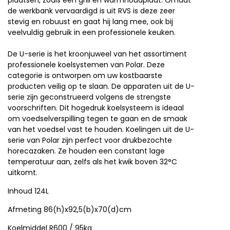
plaatsen, zoals een grill en warmhoudplaat. Omdat
de werkbank vervaardigd is uit RVS is deze zeer
stevig en robuust en gaat hij lang mee, ook bij
veelvuldig gebruik in een professionele keuken.
De U-serie is het kroonjuweel van het assortiment
professionele koelsystemen van Polar. Deze
categorie is ontworpen om uw kostbaarste
producten veilig op te slaan. De apparaten uit de U-
serie zijn geconstrueerd volgens de strengste
voorschriften. Dit hogedruk koelsysteem is ideaal
om voedselverspilling tegen te gaan en de smaak
van het voedsel vast te houden. Koelingen uit de U-
serie van Polar zijn perfect voor drukbezochte
horecazaken. Ze houden een constant lage
temperatuur aan, zelfs als het kwik boven 32°C
uitkomt.
Inhoud 124L
Afmeting 86(h)x92,5(b)x70(d)cm
Koelmiddel R600 / 95kg