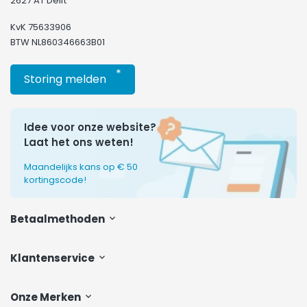
2627 AT Delft
KvK 75633906
BTW NL860346663B01
*
Storing melden
Idee voor onze website?
Laat het ons weten!
Maandelijks kans op € 50
kortingscode!
Betaalmethoden
Klantenservice
Onze Merken