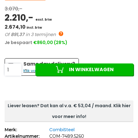
3.070,-
2.210,-
excl. btw
2.674,10
incl. btw
Of
891,37
in 3 termijnen
Je bespaart
€860,00 (28%)
Same day delivery?
IN WINKELWAGEN
1
Klik voor de prijs!
Liever leasen? Dat kan al v.a. €
53,04
/ maand. Klik hier
voor meer info!
CombiSteel
Merk:
Artikelnummer:
COM-7489.5260