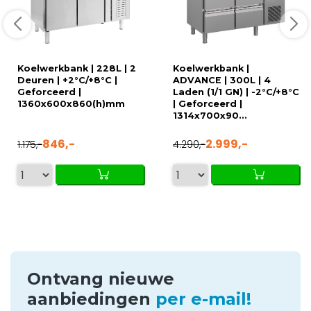
Koelwerkbank | 228L | 2
Koelwerkbank |
Deuren | +2°C/+8°C |
ADVANCE | 300L | 4
Geforceerd |
Laden (1/1 GN) | -2°C/+8°C
1360x600x860(h)mm
| Geforceerd |
1314x700x90...
846,-
2.999,-
1.175,-
4.290,-
Ontvang nieuwe
aanbiedingen
per e-mail!