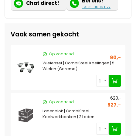
Bel ons!
Chat direct!
+31 85 0606 072
Vaak samen gekocht
Op voorraad
90,-
Wielenset | CombiSteel Koelingen | 5
Wielen (Geremd)
1
620,-
Op voorraad
527,-
Ladenblok | CombiSteel
Koelwerkbanken | 2 Laden
1