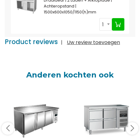
Draaideur | 2 Laden + Afkloplade |
Achteropstand |
1500x600x1050/1150(h)mm
1
Product reviews
|
Uw review toevoegen
Anderen kochten ook