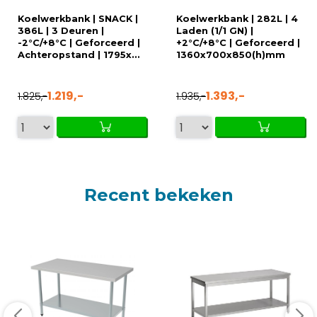
Koelwerkbank | SNACK |
Koelwerkbank | 282L | 4
386L | 3 Deuren |
Laden (1/1 GN) |
-2°C/+8°C | Geforceerd |
+2°C/+8°C | Geforceerd |
Achteropstand | 1795x...
1360x700x850(h)mm
1.219,-
1.393,-
1.825,-
1.935,-
Recent bekeken