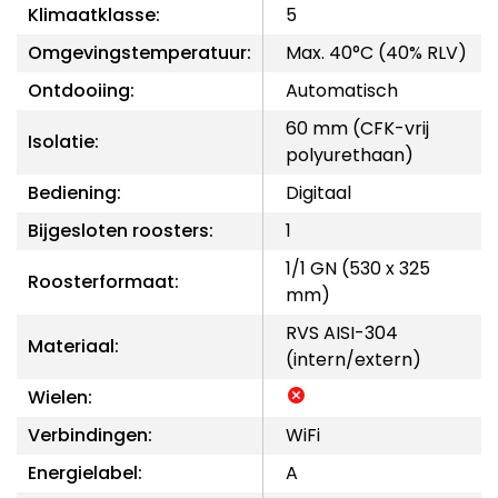
Klimaatklasse:
5
Omgevingstemperatuur:
Max. 40°C (40% RLV)
Ontdooiing:
Automatisch
60 mm (CFK-vrij
Isolatie:
polyurethaan)
Bediening:
Digitaal
Bijgesloten roosters:
1
1/1 GN (530 x 325
Roosterformaat:
mm)
RVS AISI-304
Materiaal:
(intern/extern)
Wielen:
Verbindingen:
WiFi
Energielabel:
A