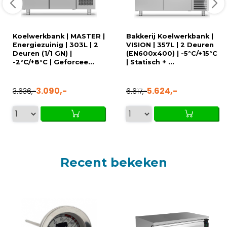
Koelwerkbank | MASTER |
Bakkerij Koelwerkbank |
Energiezuinig | 303L | 2
VISION | 357L | 2 Deuren
Deuren (1/1 GN) |
(EN600x400) | -5°C/+15°C
-2°C/+8°C | Geforcee...
| Statisch + ...
3.090,-
5.624,-
3.636,-
6.617,-
Recent bekeken