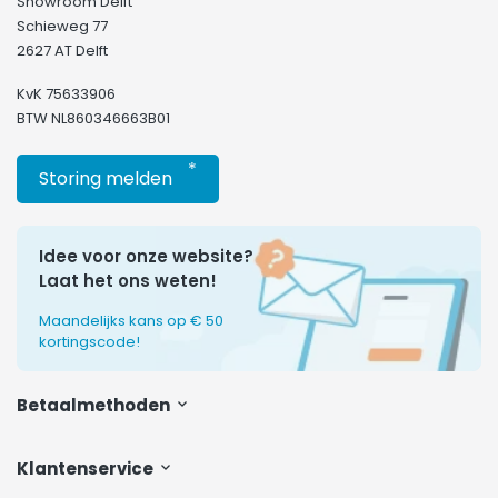
Showroom Delft
Schieweg 77
2627 AT Delft
KvK 75633906
BTW NL860346663B01
*
Storing melden
Idee voor onze website?
Laat het ons weten!
Maandelijks kans op € 50
kortingscode!
Betaalmethoden
Klantenservice