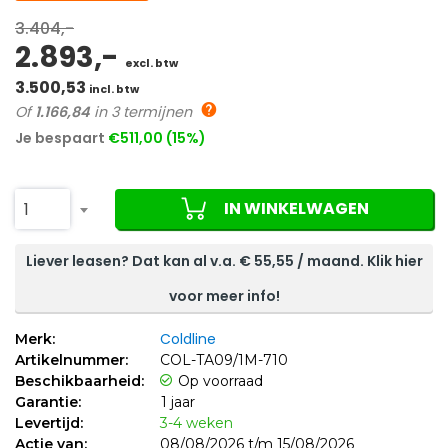
3.404,-
2.893,-
excl. btw
3.500,53
incl. btw
Of
1.166,84
in 3 termijnen
Je bespaart
€511,00 (15%)
IN WINKELWAGEN
1
Liever leasen? Dat kan al v.a. €
55,55
/ maand. Klik hier
voor meer info!
Coldline
Merk:
Artikelnummer:
COL-TA09/1M-710
Beschikbaarheid:
Op voorraad
Garantie:
1 jaar
Levertijd:
3-4 weken
Actie van:
08/08/2026 t/m 15/08/2026