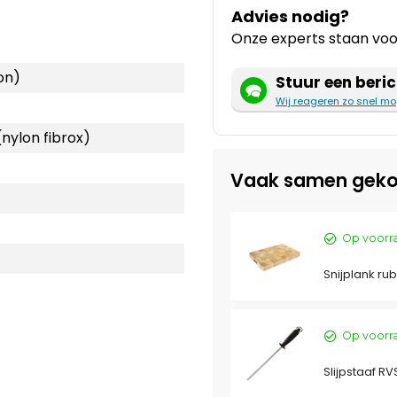
Advies nodig?
Onze experts staan voor
on)
Stuur een beric
Wij reageren zo snel mo
(nylon fibrox)
Vaak samen geko
Op voorr
Snijplank r
Op voorr
Slijpstaaf RV