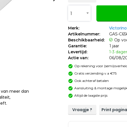
1
Victorino
Merk:
Artikelnummer:
GAS-C65
Beschikbaarheid:
Op vo
Garantie:
1 jaar
Levertijd:
1-3 dage
Actie van:
06/08/20
Op rekening voor (semi)overheid
Gratis verzending v.a €75
Ook achteraf betalen
Aansluiting & montage mogelijk
at van meer dan
Altijd de laagste prijs
iteit,
eft.
Vraagje ?
Print pagin