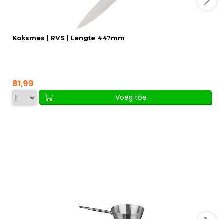
Koksmes | RVS | Lengte 447mm
81,99
Voeg toe