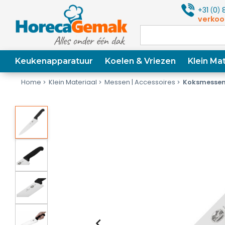
+31
0
8
(
)
verkoo
Keukenapparatuur
Koelen & Vriezen
Klein Mat
Home
Klein Materiaal
Messen | Accessoires
Koksmesse