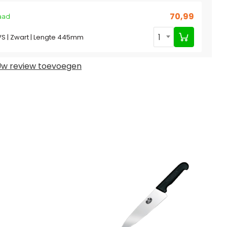
70,99
aad
1
S | Zwart | Lengte 445mm
w review toevoegen