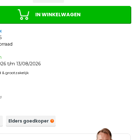
IN WINKELWAGEN
x
6
orraad
n
26 t/m 13/08/2026
 & grootzakelijk
!
a
Elders goedkoper