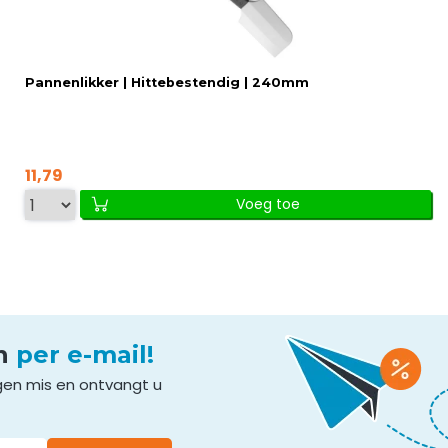
Pannenlikker | Hittebestendig | 240mm
11,79
Voeg toe
en
per e-mail!
gen mis en ontvangt u