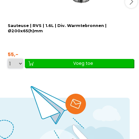
Sauteuse | RVS | 1.6L | Div. Warmtebronnen |
Ø200x65(h)mm
55,-
Voeg toe