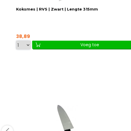
Koksmes | RVS | Zwart | Lengte 315mm
38,89
Voeg toe