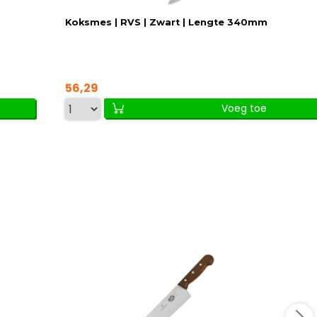
Koksmes | RVS | Zwart | Lengte 340mm
56,29
Voeg toe