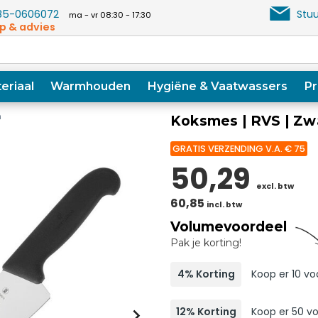
5-0606072
Stuu
ma - vr 08:30 - 17:30
p & advies
eriaal
Warmhouden
Hygiëne & Vaatwassers
Pr
n
Koksmes | RVS | Zw
GRATIS VERZENDING V.A. € 75
50,29
excl. btw
60,85
incl. btw
Volumevoordeel
Pak je korting!
4% Korting
Koop er 10 vo
12% Korting
Koop er 50 v