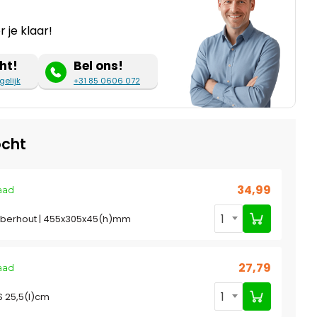
 je klaar!
ht!
Bel ons!
gelijk
+31 85 0606 072
cht
34,99
aad
1
ubberhout | 455x305x45(h)mm
27,79
aad
1
S 25,5(l)cm