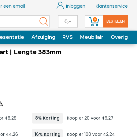
r een email
Inloggen
Klantenservice
0
0,-
BESTELLEN
esentatie
Afzuiging
RVS
Meubilair
Overig
art | Lengte 383mm
or 48,28
8% Korting
Koop er 20 voor 46,27
oor 44,26
16% Korting
Koop er 100 voor 42,24