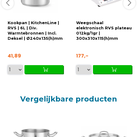
Kookpan | KitchenLine |
Weegschaal
RVS | 6L | Div.
elektronisch RVS plateau
Warmtebronnen | Incl.
012kg/1gr |
Deksel | Ø240x135(h)mm
300x310x115(h)mm
41,89
177,-
Vergelijkbare producten