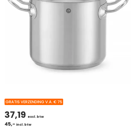
GRATIS VERZENDING V.A. € 75
37,19
excl. btw
45,-
incl. btw