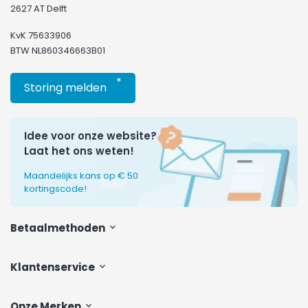
2627 AT Delft
KvK 75633906
BTW NL860346663B01
*
Storing melden
Idee voor onze website?
Laat het ons weten!
Maandelijks kans op € 50
kortingscode!
Betaalmethoden
Klantenservice
Onze Merken