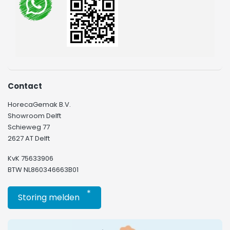
Contact
HorecaGemak B.V.
Showroom Delft
Schieweg 77
2627 AT Delft
KvK 75633906
BTW NL860346663B01
*
Storing melden