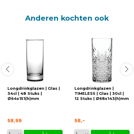
Anderen kochten ook
Longdrinkglazen | Glas |
Longdrinkglazen |
34cl | 48 Stuks |
TIMELESS | Glas | 30cl |
Ø64x151(h)mm
12 Stuks | Ø68x143(h)mm
58,99
58,-