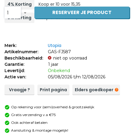
4% Korting
Koop er 10 voor 15,35
RESERVEER JE PRODUCT
1
8% Korting
Koop er 20 voor 14,71
Utopia
Merk:
Artikelnummer:
GAS-FJ587
Beschikbaarheid:
niet op voorraad
Garantie:
1 jaar
Levertijd:
Onbekend
Actie van:
05/08/2026 t/m 12/08/2026
Vraagje ?
Print pagina
Elders goedkoper
Op rekening voor (semi)overheid & grootzakelijk
Gratis verzending v.a €75
Ook achteraf betalen
Aansluiting & montage mogelijk!