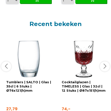
Recent bekeken
Tumblers | SALTO | Glas |
Cocktailglazen |
35cl | 6 Stuks |
TIMELESS | Glas | 32cl |
Ø76x121(h)mm
12 Stuks | Ø87x151(h)mm
27,79
74,-