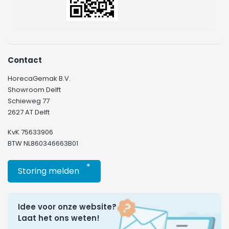
Contact
HorecaGemak B.V.
Showroom Delft
Schieweg 77
2627 AT Delft
KvK 75633906
BTW NL860346663B01
*
Storing melden
Idee voor onze website?
Laat het ons weten!