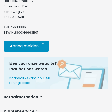
HorecaGemak B.V.
Showroom Delft
Schieweg 77
2627 AT Delft
KvK 75633906
BTW NL860346663B01
*
Storing melden
Idee voor onze website?
Laat het ons weten!
Maandelijks kans op € 50
kortingscode!
Betaalmethoden
Klantenservice