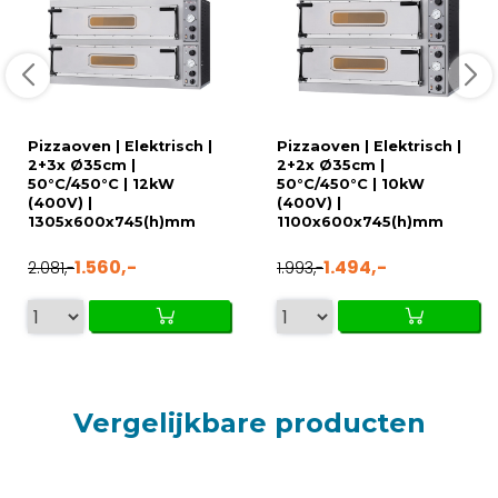
Pizzaoven | Elektrisch |
Pizzaoven | Elektrisch |
2+3x Ø35cm |
2+2x Ø35cm |
50°C/450°C | 12kW
50°C/450°C | 10kW
(400V) |
(400V) |
1305x600x745(h)mm
1100x600x745(h)mm
1.560,-
1.494,-
2.081,-
1.993,-
Vergelijkbare producten