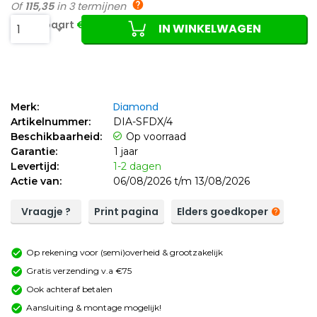
Of
115,35
in 3 termijnen
Je bespaart
€50,65 (15%)
IN WINKELWAGEN
1
Diamond
Merk:
Artikelnummer:
DIA-SFDX/4
Beschikbaarheid:
Op voorraad
Garantie:
1 jaar
Levertijd:
1-2 dagen
Actie van:
06/08/2026 t/m 13/08/2026
Vraagje ?
Print pagina
Elders goedkoper
Op rekening voor (semi)overheid & grootzakelijk
Gratis verzending v.a €75
Ook achteraf betalen
Aansluiting & montage mogelijk!