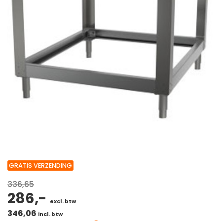
GRATIS VERZENDING
336,65
286,-
excl. btw
346,06
incl. btw