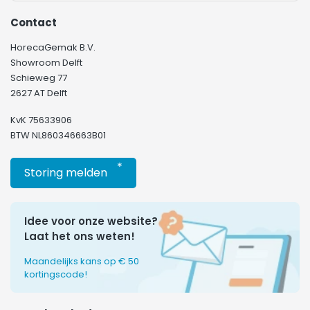
Contact
HorecaGemak B.V.
Showroom Delft
Schieweg 77
2627 AT Delft
KvK 75633906
BTW NL860346663B01
*
Storing melden
Idee voor onze website?
Laat het ons weten!
Maandelijks kans op € 50
kortingscode!