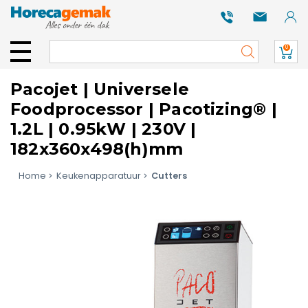
0
Pacojet | Universele
Foodprocessor | Pacotizing® |
1.2L | 0.95kW | 230V |
182x360x498(h)mm
Home
Keukenapparatuur
Cutters