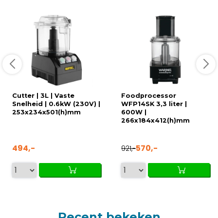
Cutter | 3L | Vaste
Foodprocessor
Snelheid | 0.6kW (230V) |
WFP14SK 3,3 liter |
253x234x501(h)mm
600W |
266x184x412(h)mm
494,-
570,-
921,-
Recent bekeken