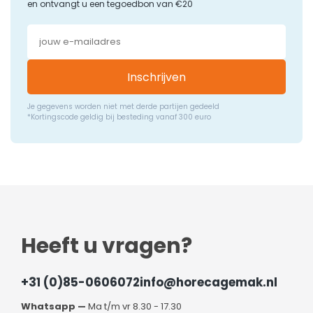
en ontvangt u een tegoedbon van €20
Inschrijven
Je gegevens worden niet met derde partijen gedeeld
*Kortingscode geldig bij besteding vanaf 300 euro
Heeft u vragen?
+31 (0)85-0606072
info@horecagemak.nl
Whatsapp —
Ma t/m vr 8.30 - 17.30