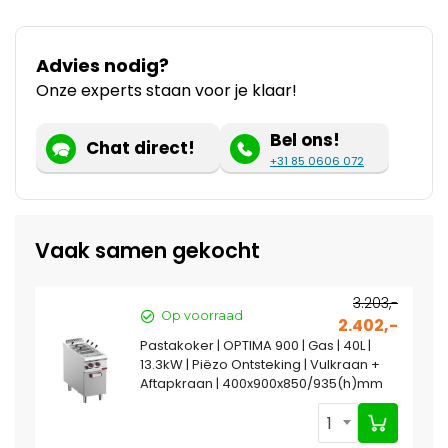
Advies nodig?
Onze experts staan voor je klaar!
Bel ons!
Chat direct!
+31 85 0606 072
Vaak samen gekocht
3.203,-
Op voorraad
2.402,-
Pastakoker | OPTIMA 900 | Gas | 40L |
13.3kW | Piëzo Ontsteking | Vulkraan +
Aftapkraan | 400x900x850/935(h)mm
1