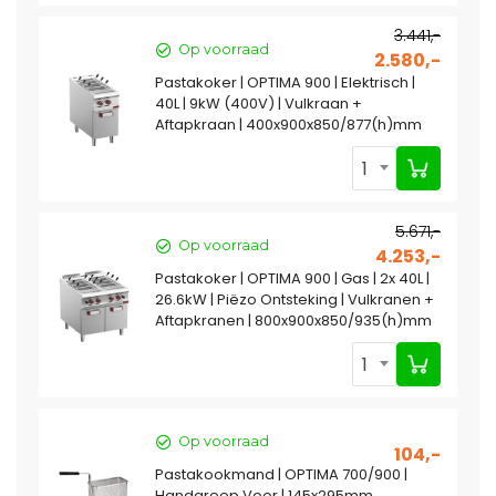
3.441,-
Op voorraad
2.580,-
Pastakoker | OPTIMA 900 | Elektrisch |
40L | 9kW (400V) | Vulkraan +
Aftapkraan | 400x900x850/877(h)mm
1
5.671,-
Op voorraad
4.253,-
Pastakoker | OPTIMA 900 | Gas | 2x 40L |
26.6kW | Piëzo Ontsteking | Vulkranen +
Aftapkranen | 800x900x850/935(h)mm
1
Op voorraad
104,-
Pastakookmand | OPTIMA 700/900 |
Handgreep Voor | 145x295mm