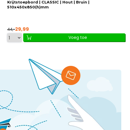
Krijtstoepbord | CLASSIC | Hout | Bruin |
510x450x850(h)mm
29,99
44,-
Voeg toe