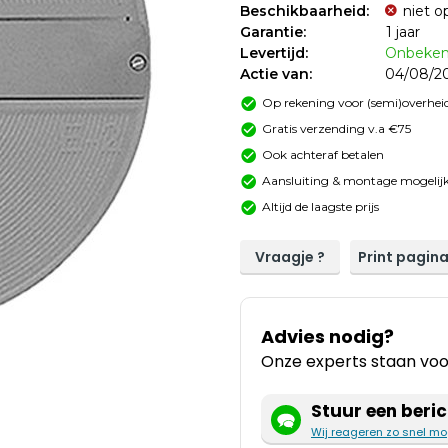
Beschikbaarheid:
niet o
Garantie:
1 jaar
Levertijd:
Onbeke
Actie van:
04/08/20
Op rekening voor (semi)overheid
Gratis verzending v.a €75
Ook achteraf betalen
Aansluiting & montage mogelijk
Altijd de laagste prijs
Vraagje ?
Print pagin
Advies nodig?
Onze experts staan voor
Stuur een beric
Wij reageren zo snel mo