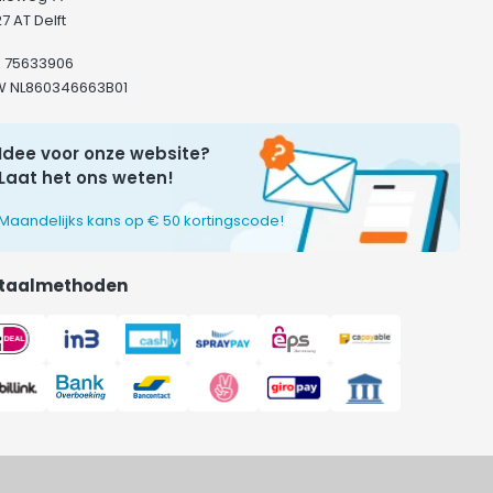
7 AT Delft
K 75633906
W NL860346663B01
Idee voor onze website?
Laat het ons weten!
Maandelijks kans op € 50 kortingscode!
taalmethoden