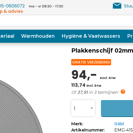
5-0606072
Stuu
ma - vr 08:30 - 17:30
p & advies
eriaal
Warmhouden
Hygiëne & Vaatwassers
Pr
Plakkenschijf 02m
GRATIS VERZENDING
94,-
excl. btw
113,74
incl. btw
Of
37,91
in 3 termijnen
1
GAM
Merk:
Artikelnummer:
EMG-415