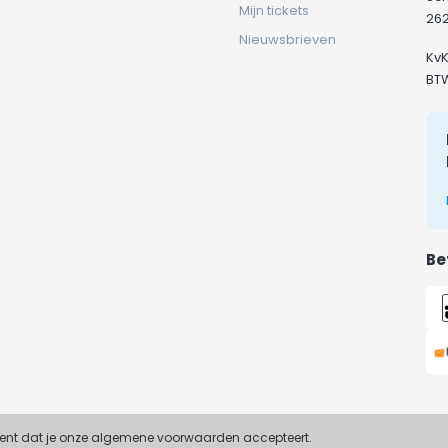
Mijn tickets
262
Nieuwsbrieven
Kv
BT
Be
ekent dat je onze algemene voorwaarden accepteert.