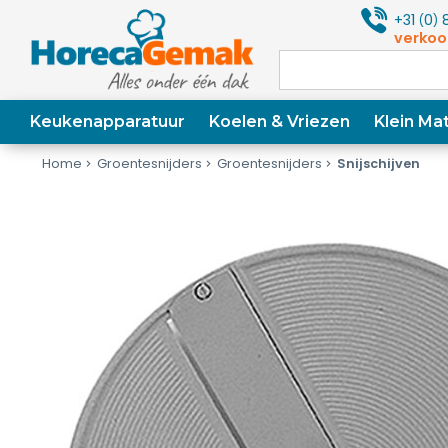
+31
0
8
(
)
verkoo
Keukenapparatuur
Koelen & Vriezen
Klein Mat
Home
Groentesnijders
Groentesnijders
Snijschijven