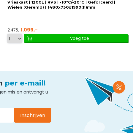
Vrieskast | 1200L | RVS | -10°C/-20°C | Geforceerd |
Wielen (Geremd) | 1480x730x1990(h)mm
1.099,-
2.475,-
Voeg toe
en
per e-mail!
gen mis en ontvangt u
Inschrijven