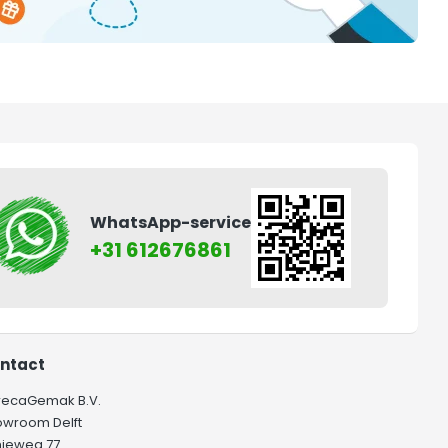
WhatsApp-service
+31 612676861
ntact
recaGemak B.V.
owroom Delft
hieweg 77