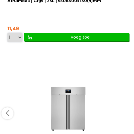
Afruimbak | Grijs | 25L | 550x400x130(h)mm
11,49
Voeg toe