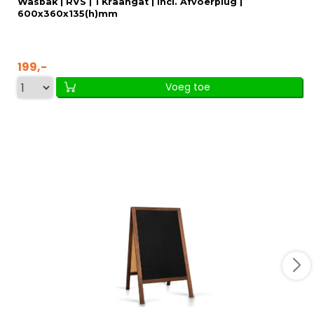
Wasbak | RVS | 1 Kraangat | Incl. Afvoerplug |
600x360x135(h)mm
199,-
Voeg toe