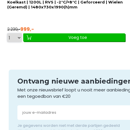
Koelkast | 1200L | RVS | -2°C/+8°C | Geforceerd | Wielen
(Geremd) | 1480x730x1990(h)mm
999,-
2.239,-
Voeg toe
Ontvang nieuwe aanbieding
Met onze nieuwsbrief loopt u nooit meer aanbiedin
een tegoedbon van €20
Je gegevens worden niet met derde partijen gedeeld