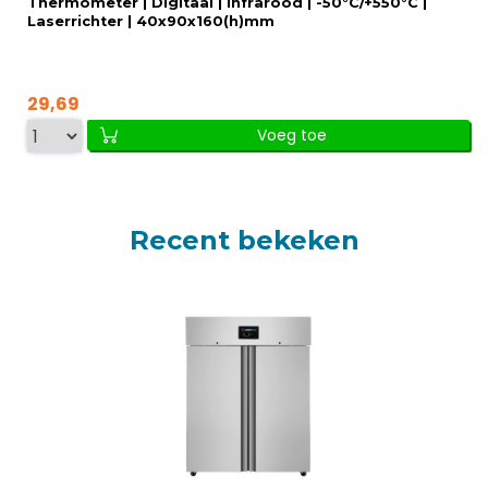
Thermometer | Digitaal | Infrarood | -50°C/+550°C |
Laserrichter | 40x90x160(h)mm
29,69
Voeg toe
Recent bekeken