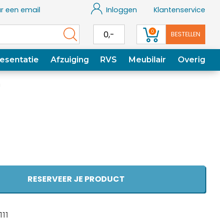
r een email
Inloggen
Klantenservice
0
0,-
BESTELLEN
esentatie
Afzuiging
RVS
Meubilair
Overig
m
RESERVEER JE PRODUCT
111