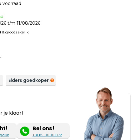
p voorraad
nd
26 t/m 11/08/2026
 & grootzakelijk
!
a
Elders goedkoper
 je klaar!
ht!
Bel ons!
gelijk
+31 85 0606 072