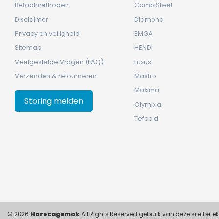
Betaalmethoden
CombiSteel
Disclaimer
Diamond
Privacy en veiligheid
EMGA
Sitemap
HENDI
Veelgestelde Vragen (FAQ)
Luxus
Verzenden & retourneren
Mastro
Maxima
Storing melden
Olympia
Tefcold
© 2026
Horecagemak
All Rights Reserved gebruik van deze site bet