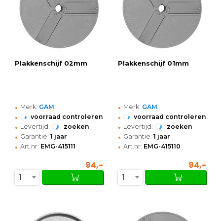
Plakkenschijf 02mm
Plakkenschijf 01mm
•
•
Merk:
GAM
Merk:
GAM
•
•
voorraad controleren
voorraad controleren
•
•
Levertijd:
zoeken
Levertijd:
zoeken
•
•
Garantie:
1 jaar
Garantie:
1 jaar
•
•
Art.nr:
EMG-415111
Art.nr:
EMG-415110
94,-
94,-
1
1