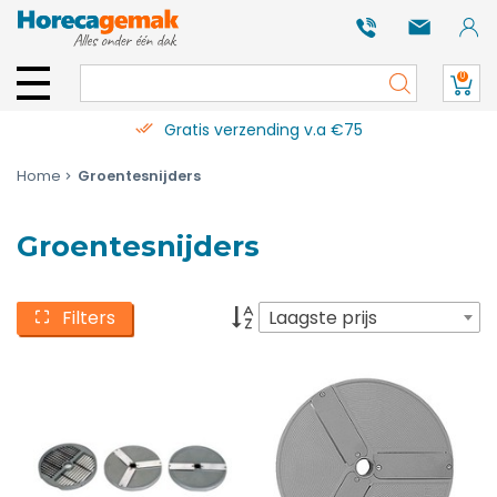
0
Gratis verzending v.a €75
Home
Groentesnijders
Groentesnijders
Filters
Laagste prijs