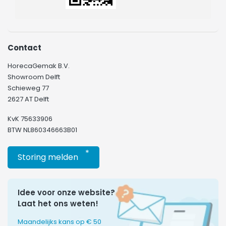
Contact
HorecaGemak B.V.
Showroom Delft
Schieweg 77
2627 AT Delft
KvK 75633906
BTW NL860346663B01
*
Storing melden
Idee voor onze website?
Laat het ons weten!
Maandelijks kans op € 50