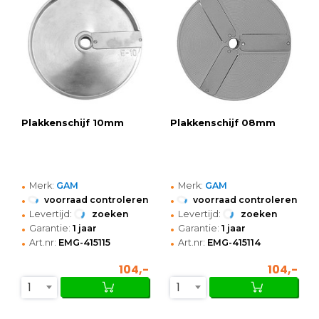
Plakkenschijf 10mm
Plakkenschijf 08mm
•
•
Merk:
GAM
Merk:
GAM
•
•
voorraad controleren
voorraad controleren
•
•
Levertijd:
zoeken
Levertijd:
zoeken
•
•
Garantie:
1 jaar
Garantie:
1 jaar
•
•
Art.nr:
EMG-415115
Art.nr:
EMG-415114
104,-
104,-
1
1