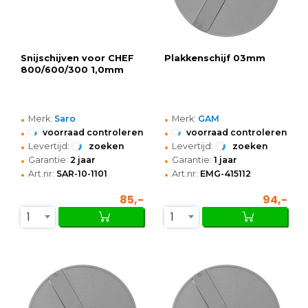
Snijschijven voor CHEF
Plakkenschijf 03mm
800/600/300 1,0mm
•
•
Merk:
Saro
Merk:
GAM
•
•
voorraad controleren
voorraad controleren
•
•
Levertijd:
zoeken
Levertijd:
zoeken
•
•
Garantie:
2 jaar
Garantie:
1 jaar
•
•
Art.nr:
SAR-10-1101
Art.nr:
EMG-415112
85,-
94,-
1
1