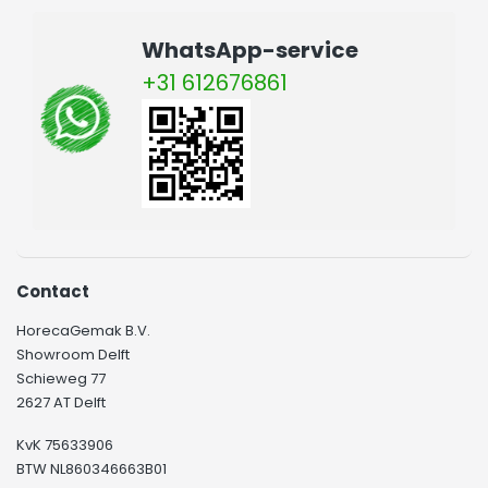
WhatsApp-service
+31 612676861
Contact
HorecaGemak B.V.
Showroom Delft
Schieweg 77
2627 AT Delft
KvK 75633906
BTW NL860346663B01