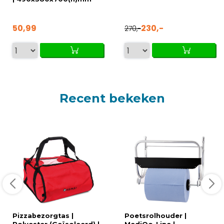
50,99
230,-
270,-
Recent bekeken
Pizzabezorgtas |
Poetsrolhouder |