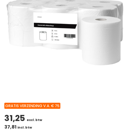
GRATIS VERZENDING V.A. € 75
31,25
excl. btw
37,81
incl. btw