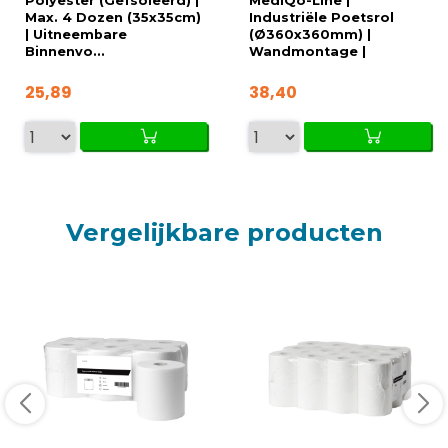
Polyester (Geïsoleerd) |
MediQo-Line |
Max. 4 Dozen (35x35cm)
Industriële Poetsrol
| Uitneembare
(Ø360x360mm) |
Binnenvo...
Wandmontage |
455x30...
25,89
38,40
Vergelijkbare producten