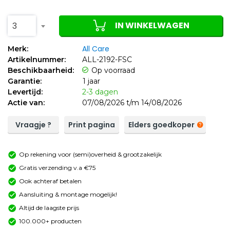
IN WINKELWAGEN
3
All Care
Merk:
Artikelnummer:
ALL-2192-FSC
Beschikbaarheid:
Op voorraad
Garantie:
1 jaar
Levertijd:
2-3 dagen
Actie van:
07/08/2026 t/m 14/08/2026
Vraagje ?
Print pagina
Elders goedkoper
Op rekening voor (semi)overheid & grootzakelijk
Gratis verzending v.a €75
Ook achteraf betalen
Aansluiting & montage mogelijk!
Altijd de laagste prijs
100.000+ producten