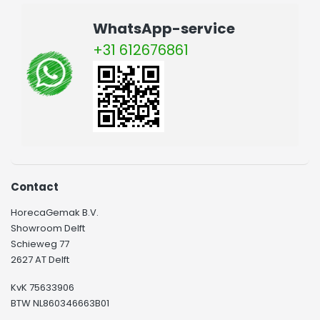
WhatsApp-service
+31 612676861
Contact
HorecaGemak B.V.
Showroom Delft
Schieweg 77
2627 AT Delft
KvK 75633906
BTW NL860346663B01