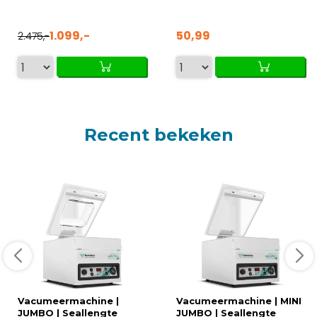
1.099,-
50,99
2.475,-
Recent bekeken
Vacumeermachine |
Vacumeermachine | MINI
JUMBO | Seallengte
JUMBO | Seallengte