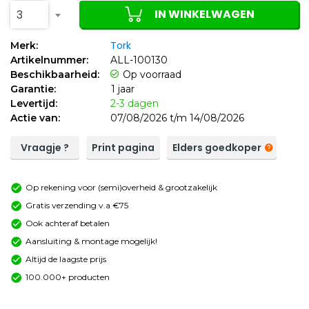
IN WINKELWAGEN
3
Tork
Merk:
Artikelnummer:
ALL-100130
Beschikbaarheid:
Op voorraad
Garantie:
1 jaar
Levertijd:
2-3 dagen
Actie van:
07/08/2026 t/m 14/08/2026
Vraagje ?
Print pagina
Elders goedkoper
Op rekening voor (semi)overheid & grootzakelijk
Gratis verzending v.a €75
Ook achteraf betalen
Aansluiting & montage mogelijk!
Altijd de laagste prijs
100.000+ producten