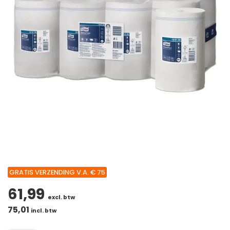
GRATIS VERZENDING V.A. € 75
61,99
excl. btw
75,01
incl. btw