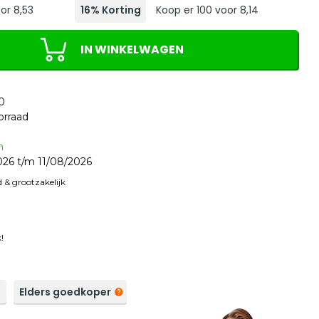
or 8,53
16% Korting
Koop er 100 voor 8,14
IN WINKELWAGEN
0
orraad
n
26 t/m 11/08/2026
 & grootzakelijk
!
a
Elders goedkoper