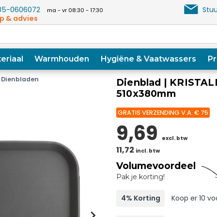
5-0606072
Stuu
ma - vr 08:30 - 17:30
p & advies
eriaal
Warmhouden
Hygiëne & Vaatwassers
Pr
 Dienbladen
Dienblad | KRISTALL
510x380mm
GRATIS VERZENDING V.A. € 75
9,69
excl. btw
11,72
incl. btw
Volumevoordeel
Pak je korting!
4% Korting
Koop er 10 vo