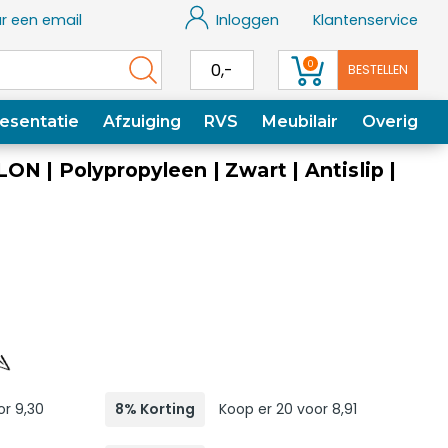
r een email
Inloggen
Klantenservice
0
0,-
BESTELLEN
esentatie
Afzuiging
RVS
Meubilair
Overig
ON | Polypropyleen | Zwart | Antislip |
or 9,30
8% Korting
Koop er 20 voor 8,91