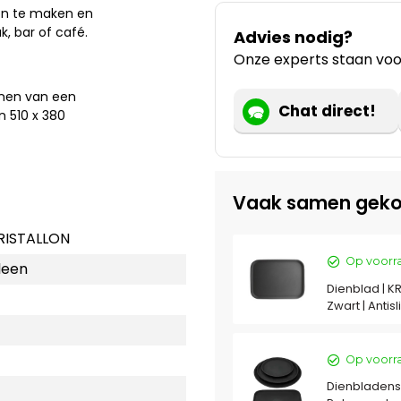
on te maken en
, bar of café.
Advies nodig?
Onze experts staan voor
nnen van een
Chat direct!
n 510 x 380
Vaak samen geko
RISTALLON
Op voorr
leen
Dienblad | K
Zwart | Anti
Op voorr
Dienbladense