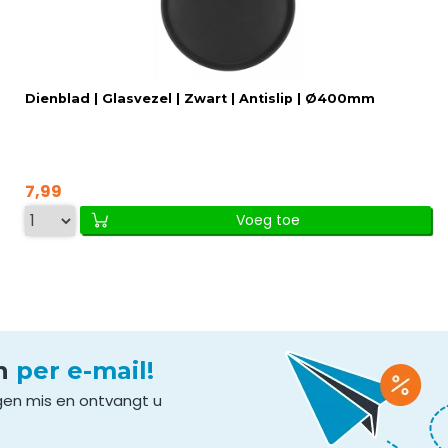
Dienblad | Glasvezel | Zwart | Antislip | Ø400mm
7,99
Voeg toe
en
per e-mail!
gen mis en ontvangt u