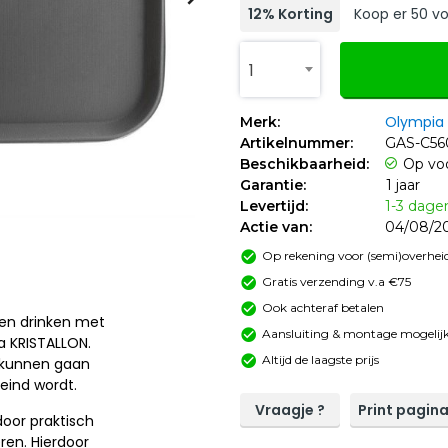
12% Korting
Koop er 50 vo
1
Olympia
Merk:
Artikelnummer:
GAS-C56
Beschikbaarheid:
Op vo
Garantie:
1 jaar
Levertijd:
1-3 dage
Actie van:
04/08/20
Op rekening voor (semi)overheid
Gratis verzending v.a €75
Ook achteraf betalen
 en drinken met
Aansluiting & montage mogelijk
 KRISTALLON.
Altijd de laagste prijs
t kunnen gaan
leind wordt.
Vraagje ?
Print pagin
door praktisch
ren. Hierdoor