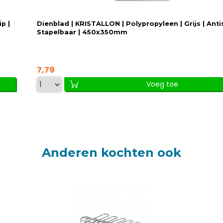
p |
Dienblad | KRISTALLON | Polypropyleen | Grijs | Antis
Stapelbaar | 450x350mm
7,79
Voeg toe
Anderen kochten ook