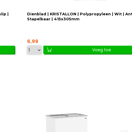
lip |
Dienblad | KRISTALLON | Polypropyleen | Wit | Anti
Stapelbaar | 415x305mm
6,99
Voeg toe