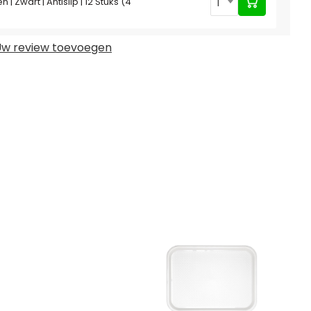
1
| Zwart | Antislip | 12 Stuks (4
w review toevoegen