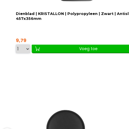
Dienblad | KRISTALLON | Polypropyleen | Zwart | Antisli
457x356mm
9,79
Voeg toe