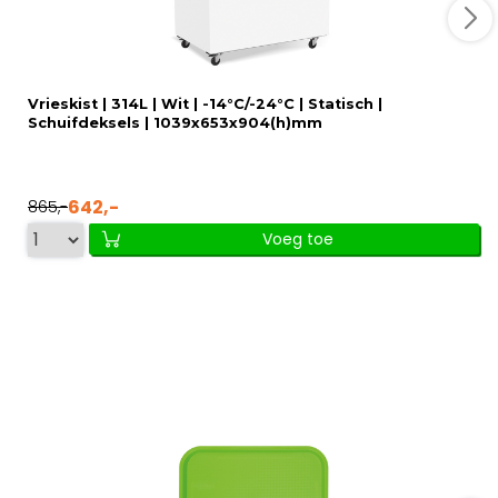
Vrieskist | 314L | Wit | -14°C/-24°C | Statisch |
Schuifdeksels | 1039x653x904(h)mm
642,-
865,-
Voeg toe