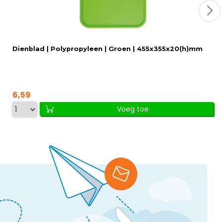
Dienblad | Polypropyleen | Groen | 455x355x20(h)mm
6,59
Voeg toe