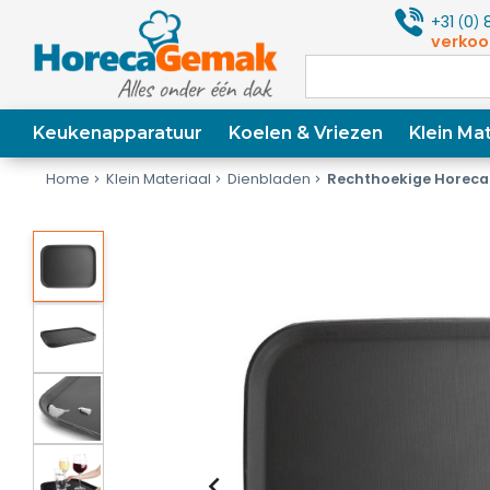
+31
0
8
(
)
verkoo
Keukenapparatuur
Koelen & Vriezen
Klein Mat
Home
Klein Materiaal
Dienbladen
Rechthoekige Horeca