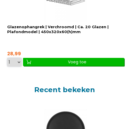
Glazenophangrek | Verchroomd | Ca. 20 Glazen |
Plafondmodel | 450x320x60(h)mm
28,99
Voeg toe
Recent bekeken