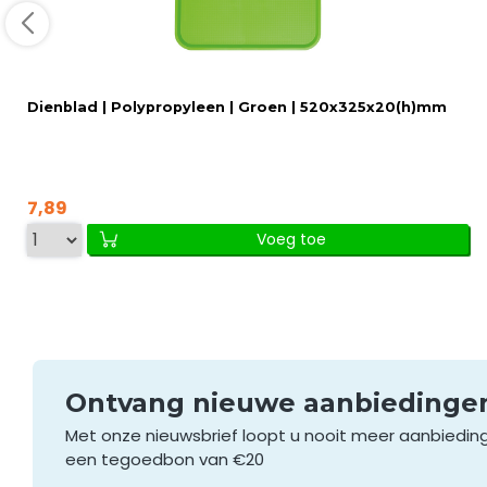
Dienblad | Polypropyleen | Groen | 520x325x20(h)mm
7,89
Voeg toe
Ontvang nieuwe aanbieding
Met onze nieuwsbrief loopt u nooit meer aanbiedin
een tegoedbon van €20