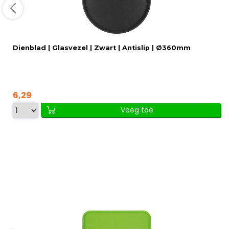
Dienblad | Glasvezel | Zwart | Antislip | Ø360mm
6,29
Voeg toe