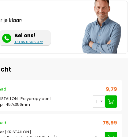
 je klaar!
Bel ons!
+31 85 0606 072
cht
9,79
aad
RISTALLON | Polypropyleen |
1
slip | 457x356mm
75,99
aad
t | KRISTALLON |