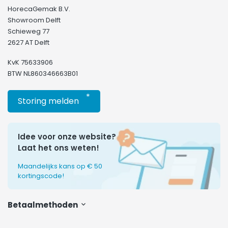
HorecaGemak B.V.
Showroom Delft
Schieweg 77
2627 AT Delft
KvK 75633906
BTW NL860346663B01
*
Storing melden
Idee voor onze website?
Laat het ons weten!
Maandelijks kans op € 50
kortingscode!
Betaalmethoden