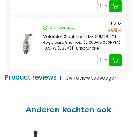
1
520,-
Op voorraad
459,-
Motorblok Staafmixer | MEDIUM DUTY |
Regelbare Snelheid (2.000-15.000RPM)
| 0.5kW (230V) | Turbofunctie
1
Product reviews
|
Uw review toevoegen
Anderen kochten ook