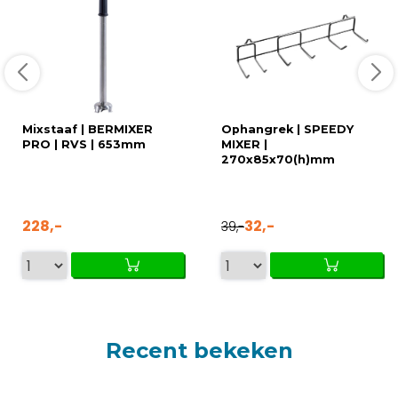
Mixstaaf | BERMIXER
Ophangrek | SPEEDY
PRO | RVS | 653mm
MIXER |
270x85x70(h)mm
228,-
32,-
39,-
Recent bekeken