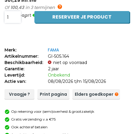
301,29
incl. btw
Of
100,43
in 3 termijnen
Je bespaart
€31,00 (11%)
RESERVEER JE PRODUCT
1
FAMA
Merk:
Artikelnummer:
GI-505.164
Beschikbaarheid:
niet op voorraad
Garantie:
2 jaar
Levertijd:
Onbekend
Actie van:
08/08/2026 t/m 15/08/2026
Vraagje ?
Print pagina
Elders goedkoper
Op rekening voor (semi)overheid & grootzakelijk
Gratis verzending v.a €75
Ook achteraf betalen