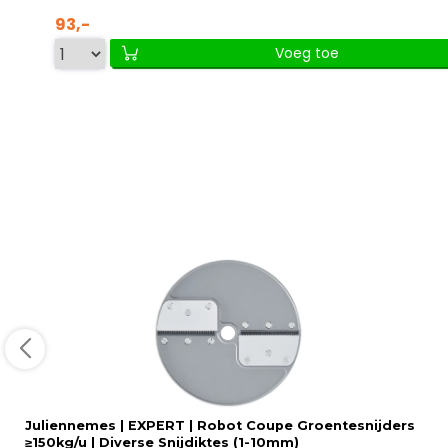
93,-
Voeg toe
Juliennemes | EXPERT | Robot Coupe Groentesnijders
≥150kg/u | Diverse Snijdiktes (1-10mm)