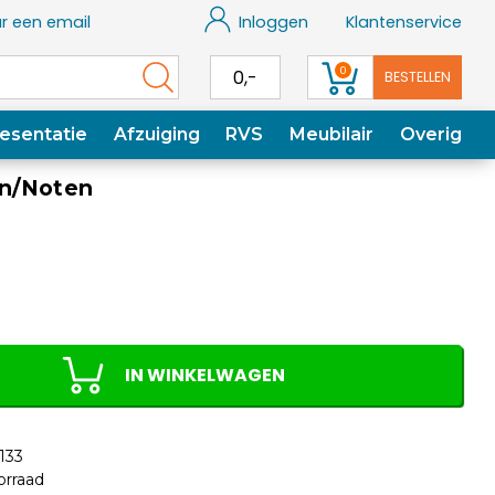
r een email
Inloggen
Klantenservice
0
0,-
BESTELLEN
esentatie
Afzuiging
RVS
Meubilair
Overig
an/Noten
IN WINKELWAGEN
133
orraad