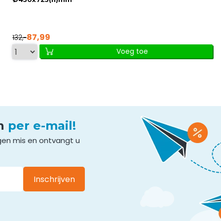
87,99
132,-
Voeg toe
en
per e-mail!
gen mis en ontvangt u
Inschrijven