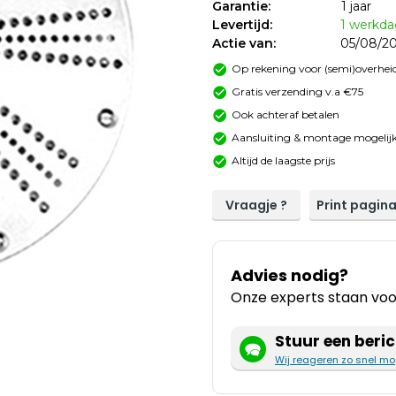
Garantie:
1 jaar
Levertijd:
1 werkd
Actie van:
05/08/20
Op rekening voor (semi)overheid
Gratis verzending v.a €75
Ook achteraf betalen
Aansluiting & montage mogelijk
Altijd de laagste prijs
Vraagje ?
Print pagin
Advies nodig?
Onze experts staan voor
Stuur een beric
Wij reageren zo snel mo