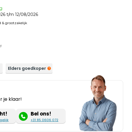
ag
26 t/m 12/08/2026
 & grootzakelijk
!
a
Elders goedkoper
 je klaar!
ht!
Bel ons!
gelijk
+31 85 0606 072