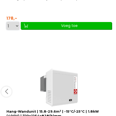
178,-
Voeg toe
Hang-Wandunit | 15.8-29.6m³ | -15°C/-25°C | 1.8kW
(400V) | 710x1254x828(h)mm