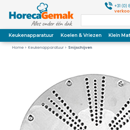
+31
0
8
(
)
verkoo
Keukenapparatuur
Koelen & Vriezen
Klein Mat
Home
Keukenapparatuur
Snijschijven