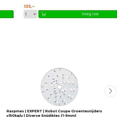
133,-
Voeg toe
Raspmes | EXPERT | Robot Coupe Groentesnijders
≥150kg/u | Diverse Snijdiktes (1-9mm)