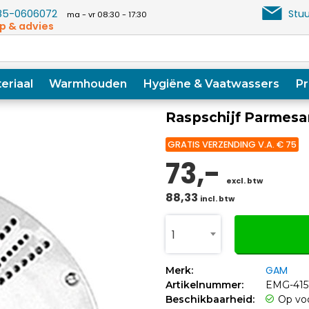
5-0606072
Stuu
ma - vr 08:30 - 17:30
p & advies
eriaal
Warmhouden
Hygiëne & Vaatwassers
Pr
Raspschijf Parmes
GRATIS VERZENDING V.A. € 75
73,-
excl. btw
88,33
incl. btw
1
GAM
Merk:
Artikelnummer:
EMG-415
Beschikbaarheid:
Op vo