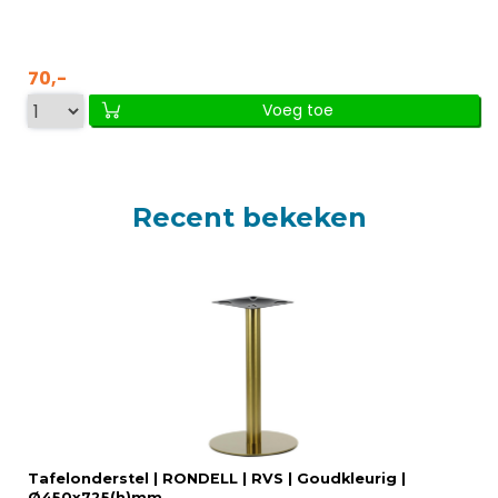
70,-
Voeg toe
Recent bekeken
Tafelonderstel | RONDELL | RVS | Goudkleurig |
Ø450x725(h)mm