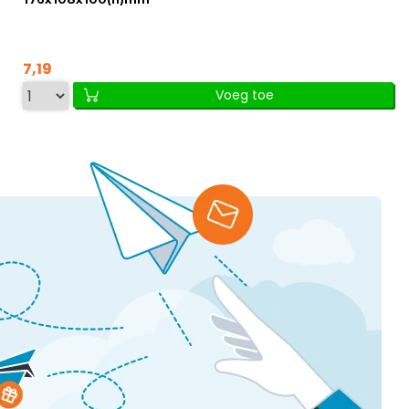
7,19
Voeg toe