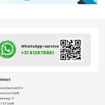
WhatsApp-service
+31 612676861
ntact
recaGemak B.V.
owroom Delft
hieweg 77
7 AT Delft