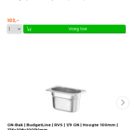
103,-
Voeg toe
GN-Bak | BudgetLine | RVS | 1/9 GN | Hoogte 100mm |
176x108x100(h)mm