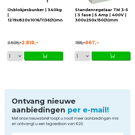
IJsblokjesbunker | 340kg
Standenregelaar TM 3-5
|
| 3 fase | 5 Amp | 400V |
1219x820x1016/1136(h)mm
300x250x150(h)mm
2.819,-
667,-
3.505,-
785,-
Ontvang nieuwe
aanbiedingen
per e-mail!
Met onze nieuwsbrief loopt u nooit meer aanbiedingen mis
en ontvangt u een tegoedbon van €20