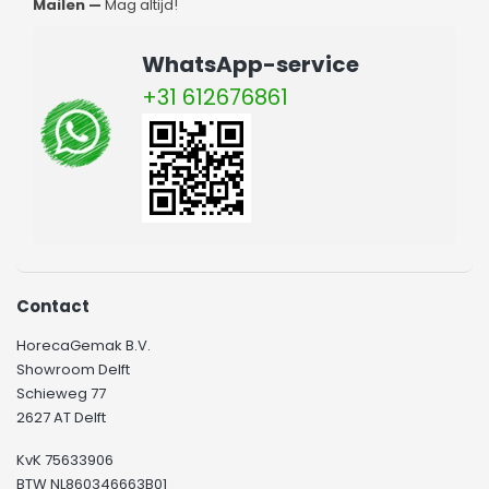
Mailen —
Mag altijd!
WhatsApp-service
+31 612676861
Contact
HorecaGemak B.V.
Showroom Delft
Schieweg 77
2627 AT Delft
KvK 75633906
BTW NL860346663B01