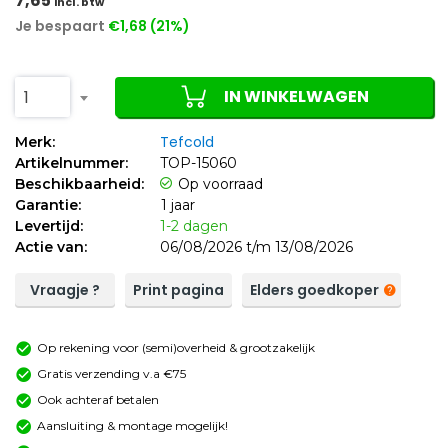
7,65
incl. btw
Je bespaart
€1,68 (21%)
IN WINKELWAGEN
1
Tefcold
Merk:
Artikelnummer:
TOP-15060
Beschikbaarheid:
Op voorraad
Garantie:
1 jaar
Levertijd:
1-2 dagen
Actie van:
06/08/2026 t/m 13/08/2026
Vraagje ?
Print pagina
Elders goedkoper
Op rekening voor (semi)overheid & grootzakelijk
Gratis verzending v.a €75
Ook achteraf betalen
Aansluiting & montage mogelijk!