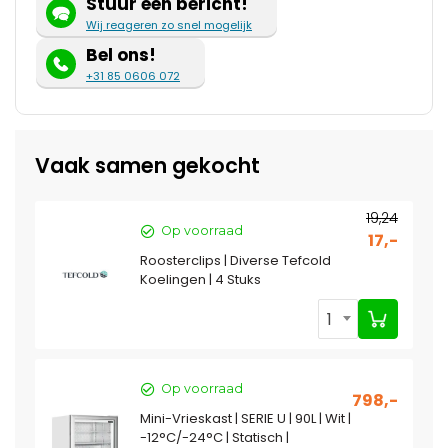
Stuur een bericht!
Wij reageren zo snel mogelijk
Bel ons!
+31 85 0606 072
Vaak samen gekocht
19,24
Op voorraad
17,-
Roosterclips | Diverse Tefcold
Koelingen | 4 Stuks
1
Op voorraad
798,-
Mini-Vrieskast | SERIE U | 90L | Wit |
-12°C/-24°C | Statisch |