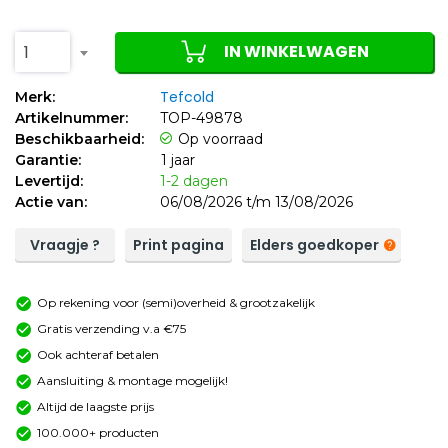
IN WINKELWAGEN
1
Tefcold
Merk:
Artikelnummer:
TOP-49878
Beschikbaarheid:
Op voorraad
Garantie:
1 jaar
Levertijd:
1-2 dagen
Actie van:
06/08/2026 t/m 13/08/2026
Vraagje ?
Print pagina
Elders goedkoper
Op rekening voor (semi)overheid & grootzakelijk
Gratis verzending v.a €75
Ook achteraf betalen
Aansluiting & montage mogelijk!
Altijd de laagste prijs
100.000+ producten