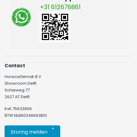
+31 612676861
Contact
HorecaGemak B.V.
Showroom Delft
Schieweg 77
2627 AT Delft
KvK 75633906
BTW NL860346663B01
*
Storing melden