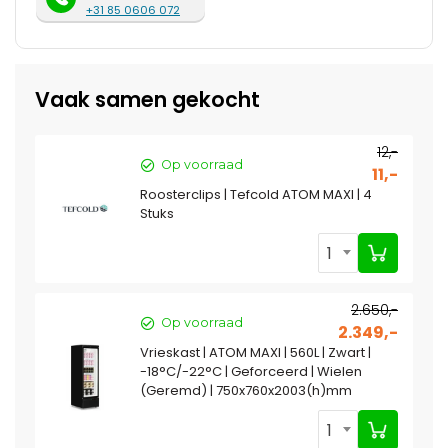
+31 85 0606 072
Vaak samen gekocht
12,-
Op voorraad
11,-
Roosterclips | Tefcold ATOM MAXI | 4
Stuks
1
2.650,-
Op voorraad
2.349,-
Vrieskast | ATOM MAXI | 560L | Zwart |
-18°C/-22°C | Geforceerd | Wielen
(Geremd) | 750x760x2003(h)mm
1