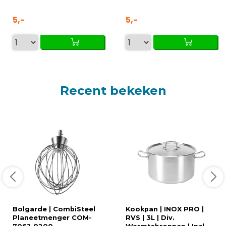
5,-
5,-
Recent bekeken
Bolgarde | CombiSteel
Kookpan | INOX PRO |
Planeetmenger COM-
RVS | 3L | Div.