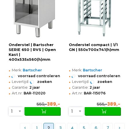
Onderstel | Bartscher
Onderstel compact | 1/1
SERIE 650 | RVS | Open
GN | 550x700x741(h)mm
Kast |
400x535x560(h)mm
•
•
Merk:
Bartscher
Merk:
Bartscher
•
•
voorraad controleren
voorraad controleren
•
•
Levertijd:
zoeken
Levertijd:
zoeken
•
•
Garantie:
2 jaar
Garantie:
2 jaar
•
•
Art.nr:
BAR-112020
Art.nr:
BAR-115076
389,-
389,-
559,-
555,-
1
1
1
2
3
4
5
6
7