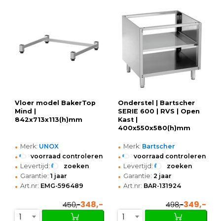
Vloer model BakerTop
Onderstel | Bartscher
Mind |
SERIE 600 | RVS | Open
842x713x113(h)mm
Kast |
400x550x580(h)mm
•
•
Merk:
UNOX
Merk:
Bartscher
•
•
voorraad controleren
voorraad controleren
•
•
Levertijd:
zoeken
Levertijd:
zoeken
•
•
Garantie:
1 jaar
Garantie:
2 jaar
•
•
Art.nr:
EMG-596489
Art.nr:
BAR-131924
348,-
349,-
450,-
498,-
1
1