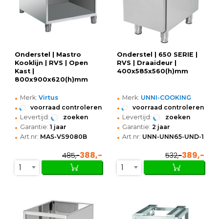
Onderstel | Mastro
Onderstel | 650 SERIE |
Kooklijn | RVS | Open
RVS | Draaideur |
Kast |
400x585x560(h)mm
800x900x620(h)mm
•
•
Merk:
Virtus
Merk:
UNNI-COOKING
•
•
voorraad controleren
voorraad controleren
•
•
Levertijd:
zoeken
Levertijd:
zoeken
•
•
Garantie:
1 jaar
Garantie:
2 jaar
•
•
Art.nr:
MAS-VS9080B
Art.nr:
UNN-UNN65-UND-1K
388,-
389,-
485,-
532,-
1
1