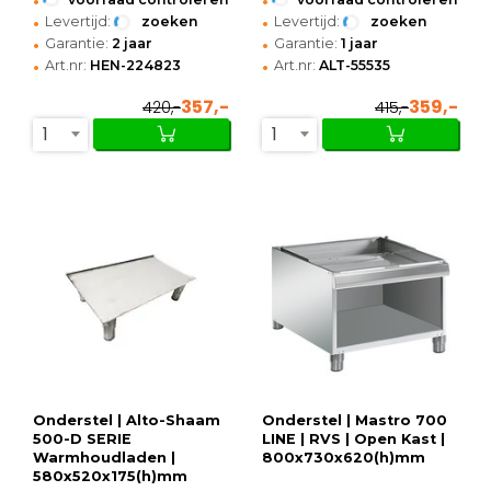
•
•
Levertijd:
zoeken
Levertijd:
zoeken
•
•
Garantie:
2 jaar
Garantie:
1 jaar
•
•
Art.nr:
HEN-224823
Art.nr:
ALT-55535
357,-
359,-
420,-
415,-
1
1
Onderstel | Alto-Shaam
Onderstel | Mastro 700
500-D SERIE
LINE | RVS | Open Kast |
Warmhoudladen |
800x730x620(h)mm
580x520x175(h)mm