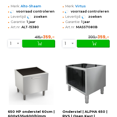
•
•
Merk:
Alto-Shaam
Merk:
Virtus
•
•
voorraad controleren
voorraad controleren
•
•
Levertijd:
zoeken
Levertijd:
zoeken
•
•
Garantie:
1 jaar
Garantie:
1 jaar
•
•
Art.nr:
ALT-15380
Art.nr:
MASS7080B
359,-
359,-
415,-
399,-
1
1
650 HP onderstel 60cm |
Onderstel | ALPHA 650 |
600x535x600(h)mm
RVS | Open Kast |