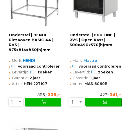
Onderstel | HENDI
Onderstel | 600 LINE |
Pizzaoven BASIC 44 |
RVS | Open Kast |
RVS |
600x490x570(h)mm
975x814x860(h)mm
•
•
Merk:
HENDI
Merk:
Mastro
•
•
voorraad controleren
voorraad controleren
•
•
Levertijd:
zoeken
Levertijd:
zoeken
•
•
Garantie:
2 jaar
Garantie:
1 jaar
•
•
Art.nr:
HEN-227107
Art.nr:
MAS-6060B
336,-
341,-
395,-
427,-
1
1