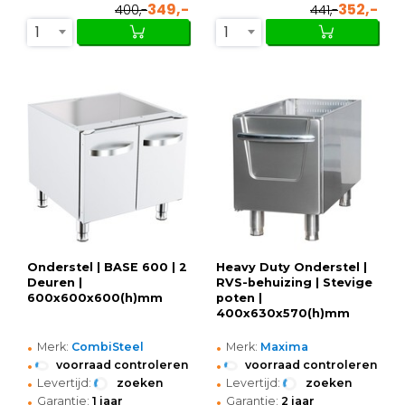
349,-
352,-
400,-
441,-
1
1
Onderstel | BASE 600 | 2
Heavy Duty Onderstel |
Deuren |
RVS-behuizing | Stevige
600x600x600(h)mm
poten |
400x630x570(h)mm
•
•
Merk:
CombiSteel
Merk:
Maxima
•
•
voorraad controleren
voorraad controleren
•
•
Levertijd:
zoeken
Levertijd:
zoeken
•
•
Garantie:
1 jaar
Garantie:
2 jaar