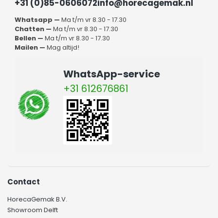
+31 (0)85-0606072
info@horecagemak.nl
vindt hier louter producten die gemaakt zijn door bedrijven
die weten wat er nodig is in een horecabedrijf.
Whatsapp —
Ma t/m vr 8.30 - 17.30
Horecagemak is de specialist die klaarstaat om jou het
Chatten —
Ma t/m vr 8.30 - 17.30
werken in je horecazaak nog aangenamer en makkelijker te
Bellen —
Ma t/m vr 8.30 - 17.30
maken. Neem contact met ons op en wij bekijken samen
Mailen —
Mag altijd!
met jou wat je allemaal nog nodig hebt in je horecazaak.
WhatsApp-service
+31 612676861
Contact
HorecaGemak B.V.
Showroom Delft