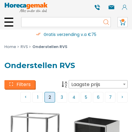
0
Gratis verzending v.a €75
Home
RVS
Onderstellen RVS
Onderstellen RVS
Filters
Laagste prijs
1
2
3
4
5
6
7