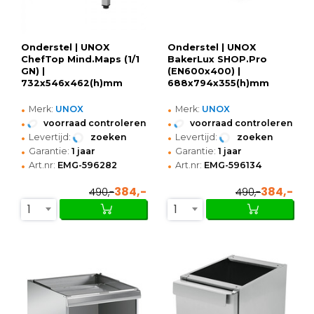
Onderstel | UNOX
Onderstel | UNOX
ChefTop Mind.Maps (1/1
BakerLux SHOP.Pro
GN) |
(EN600x400) |
732x546x462(h)mm
688x794x355(h)mm
•
•
Merk:
UNOX
Merk:
UNOX
•
•
voorraad controleren
voorraad controleren
•
•
Levertijd:
zoeken
Levertijd:
zoeken
•
•
Garantie:
1 jaar
Garantie:
1 jaar
•
•
Art.nr:
EMG-596282
Art.nr:
EMG-596134
384,-
384,-
490,-
490,-
1
1