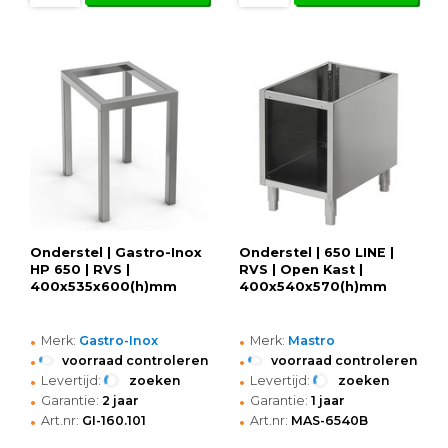
Onderstel | Gastro-Inox
Onderstel | 650 LINE |
HP 650 | RVS |
RVS | Open Kast |
400x535x600(h)mm
400x540x570(h)mm
•
•
Merk:
Gastro-Inox
Merk:
Mastro
•
•
voorraad controleren
voorraad controleren
•
•
Levertijd:
zoeken
Levertijd:
zoeken
•
•
Garantie:
2 jaar
Garantie:
1 jaar
•
•
Art.nr:
GI-160.101
Art.nr:
MAS-6540B