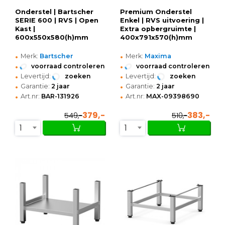
Onderstel | Bartscher
Premium Onderstel
SERIE 600 | RVS | Open
Enkel | RVS uitvoering |
Kast |
Extra opbergruimte |
600x550x580(h)mm
400x791x570(h)mm
•
•
Merk:
Bartscher
Merk:
Maxima
•
•
voorraad controleren
voorraad controleren
•
•
Levertijd:
zoeken
Levertijd:
zoeken
•
•
Garantie:
2 jaar
Garantie:
2 jaar
•
•
Art.nr:
BAR-131926
Art.nr:
MAX-09398690
379,-
383,-
549,-
510,-
1
1