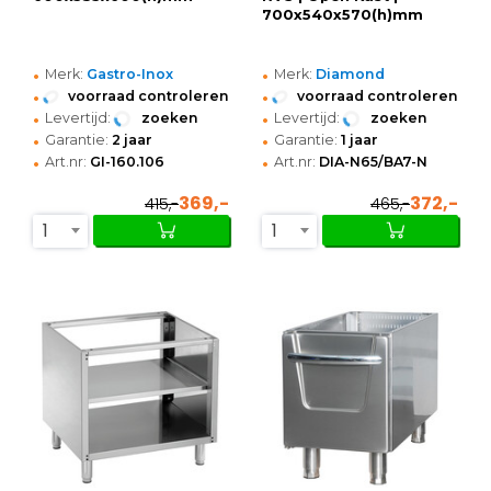
700x540x570(h)mm
•
•
Merk:
Gastro-Inox
Merk:
Diamond
•
•
voorraad controleren
voorraad controleren
•
•
Levertijd:
zoeken
Levertijd:
zoeken
•
•
Garantie:
2 jaar
Garantie:
1 jaar
•
•
Art.nr:
GI-160.106
Art.nr:
DIA-N65/BA7-N
369,-
372,-
415,-
465,-
1
1