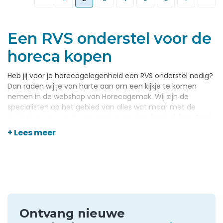
Een RVS onderstel voor de
horeca kopen
Heb jij voor je horecagelegenheid een RVS onderstel nodig?
Dan raden wij je van harte aan om een kijkje te komen
nemen in de webshop van Horecagemak. Wij zijn de
specialisten op het gebied van alles wat maar met de
inrichting van een horecazaak te maken kan hebben. Denk
hierbij aan een onderstel van RVS, maar ook aan een breed
+ Lees meer
scala aan andere producten. Zo verkopen wij bijvoorbeeld
machines, apparaten, keukengerei, kasten en andere
accessoires. Alles tegen de scherpste prijzen, waarbij wij er
dan ook nog eens voor zorgen dat de producten zo snel
mogelijk bij je worden afgeleverd.
Een goed onderstel van
Ontvang nieuwe
RVS