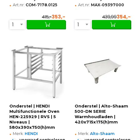
•
•
Art.nr:
COM-7178.0125
Art.nr:
MAX-09397000
353,-
354,-
415,-
439,99
1
1
Onderstel | HENDI
Onderstel | Alto-Shaam
Multifunctionele Oven
500-DN SERIE
HEN-225929 | RVS | 5
Warmhoudladen |
Niveaus |
420x715x175(h)mm
580x390x750(h)mm
•
•
Merk:
HENDI
Merk:
Alto-Shaam
•
•
voorraad controleren
voorraad controleren