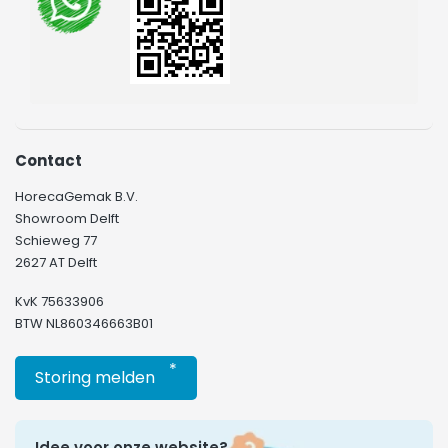
Contact
HorecaGemak B.V.
Showroom Delft
Schieweg 77
2627 AT Delft
KvK 75633906
BTW NL860346663B01
*
Storing melden
Idee voor onze website?