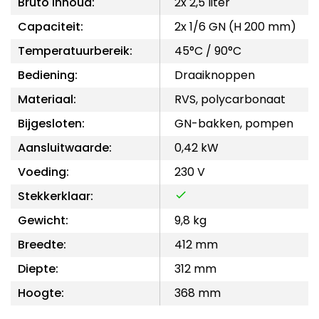
Bruto inhoud:
2x 2,5 liter
Capaciteit:
2x 1/6 GN (H 200 mm)
Temperatuurbereik:
45°C / 90°C
Bediening:
Draaiknoppen
Materiaal:
RVS, polycarbonaat
Bijgesloten:
GN-bakken, pompen
Aansluitwaarde:
0,42 kW
Voeding:
230 V
Stekkerklaar:
Gewicht:
9,8 kg
Breedte:
412 mm
Diepte:
312 mm
Hoogte:
368 mm