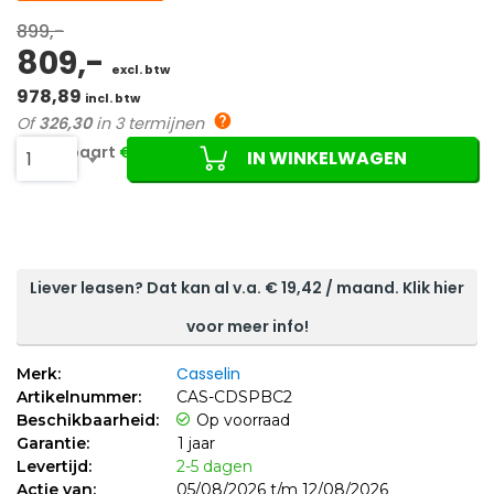
899,-
809,-
excl. btw
978,89
incl. btw
Of
326,30
in 3 termijnen
Je bespaart
€90,00 (10%)
IN WINKELWAGEN
1
Liever leasen? Dat kan al v.a. €
19,42
/ maand. Klik hier
voor meer info!
Casselin
Merk:
Artikelnummer:
CAS-CDSPBC2
Beschikbaarheid:
Op voorraad
Garantie:
1 jaar
Levertijd:
2-5 dagen
Actie van:
05/08/2026 t/m 12/08/2026