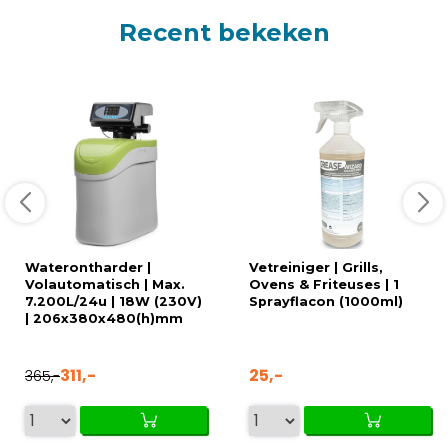
Recent bekeken
Waterontharder |
Vetreiniger | Grills,
Volautomatisch | Max.
Ovens & Friteuses | 1
7.200L/24u | 18W (230V)
Sprayflacon (1000ml)
| 206x380x480(h)mm
311,-
25,-
365,-