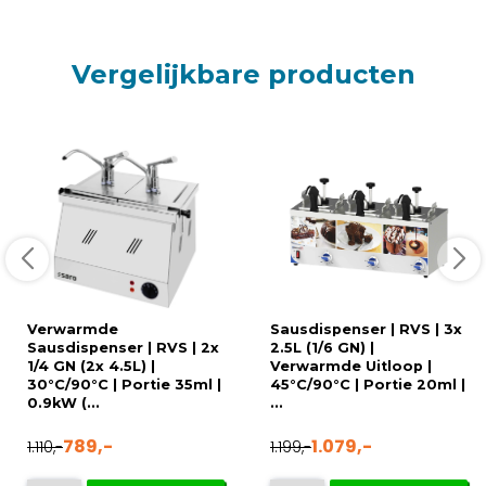
Vergelijkbare producten
Verwarmde
Sausdispenser | RVS | 3x
Sausdispenser | RVS | 2x
2.5L (1/6 GN) |
1/4 GN (2x 4.5L) |
Verwarmde Uitloop |
30°C/90°C | Portie 35ml |
45°C/90°C | Portie 20ml |
0.9kW (...
...
789,-
1.079,-
1.110,-
1.199,-