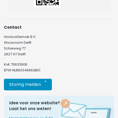
Contact
HorecaGemak B.V.
Showroom Delft
Schieweg 77
2627 AT Delft
KvK 75633906
BTW NL860346663B01
*
Storing melden
Idee voor onze website?
Laat het ons weten!