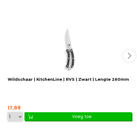
Wildschaar | KitchenLine | RVS | Zwart | Lengte 260mm
17,69
Voeg toe