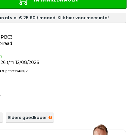
n al v.a. €
25,90
/ maand. Klik hier voor meer info!
SPBC3
orraad
n
26 t/m 12/08/2026
 & grootzakelijk
!
a
Elders goedkoper