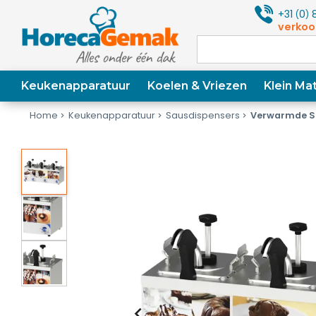
+31
0
8
(
)
verkoo
Keukenapparatuur
Koelen & Vriezen
Klein Mat
Home
Keukenapparatuur
Sausdispensers
Verwarmde S