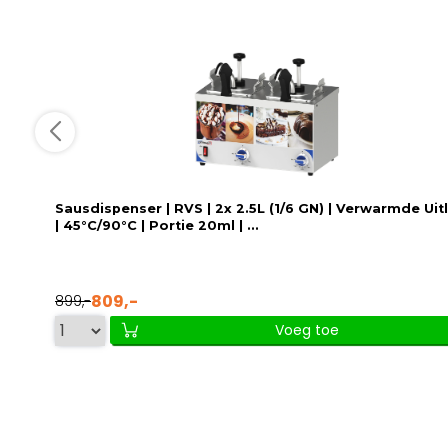
Sausdispenser | RVS | 2x 2.5L (1/6 GN) | Verwarmde Uit
| 45°C/90°C | Portie 20ml | ...
809,-
899,-
Voeg toe