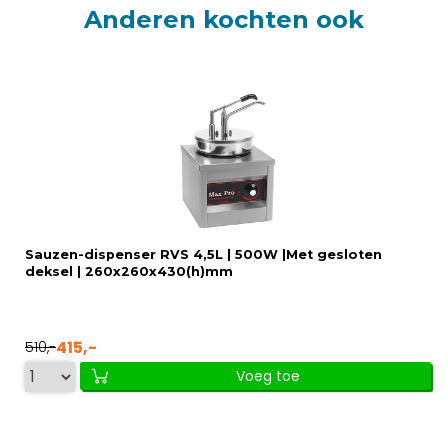
Anderen kochten ook
Sauzen-dispenser RVS 4,5L | 500W |Met gesloten
deksel | 260x260x430(h)mm
415,-
510,-
Voeg toe