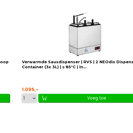
loop
Verwarmde Sausdispenser | RVS | 2 NEOdis Dispens
Container (3x 3L) | ≤ 85°C | In...
1.095,-
Voeg toe