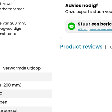
at zowel
Advies nodig?
idsthermostaat
Onze experts staan voor
pte van 200 mm,
Stuur een beric
hoogwaardige
Wij reageren zo snel mo
nsistente
Product reviews
|
U
 + verwarmde uitloop
 (H 200 mm)
°C
ppen
carbonaat