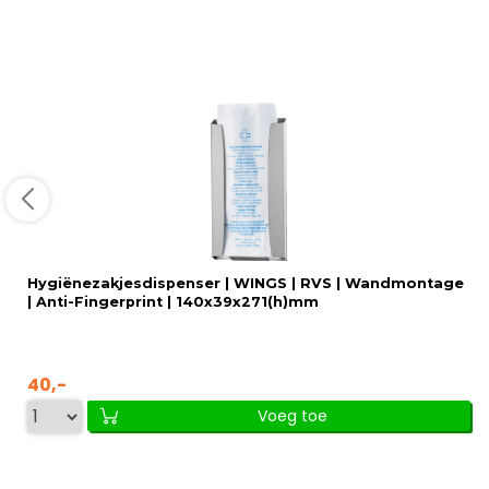
Hygiënezakjesdispenser | WINGS | RVS | Wandmontage
| Anti-Fingerprint | 140x39x271(h)mm
40,-
Voeg toe