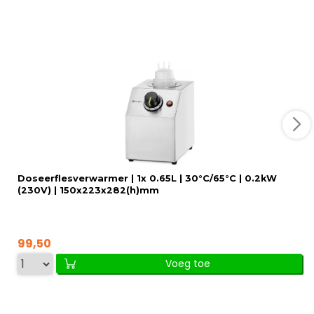
Doseerflesverwarmer | 1x 0.65L | 30°C/65°C | 0.2kW
(230V) | 150x223x282(h)mm
99,50
Voeg toe