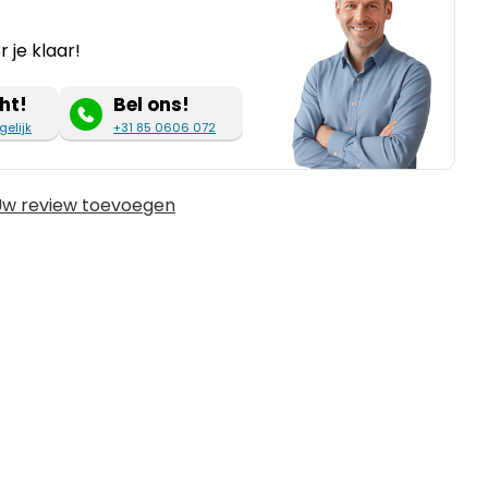
 je klaar!
ht!
Bel ons!
gelijk
+31 85 0606 072
w review toevoegen