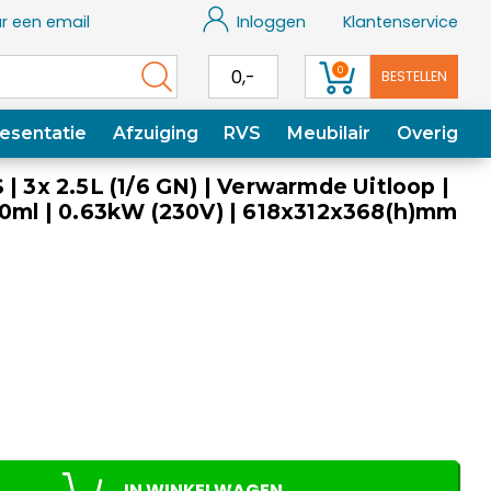
r een email
Inloggen
Klantenservice
0
0,-
BESTELLEN
esentatie
Afzuiging
RVS
Meubilair
Overig
| 3x 2.5L (1/6 GN) | Verwarmde Uitloop |
20ml | 0.63kW (230V) | 618x312x368(h)mm
IN WINKELWAGEN