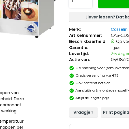
1
Liever leasen? Dat ka
Casselin
Merk:
Artikelnummer:
CAS-CD
Beschikbaarheid:
Op vo
Garantie:
1 jaar
Levertijd:
2-5 dage
Actie van:
05/08/20
Op rekening voor (semi)overheid
Gratis verzending v.a €75
Ook achteraf betalen
Aansluiting & montage mogelijk
open van
Altijd de laagste prijs
enheid. Deze
lycarbonaat
 werking.
Vraagje ?
Print pagin
temperatuur
knoppen per