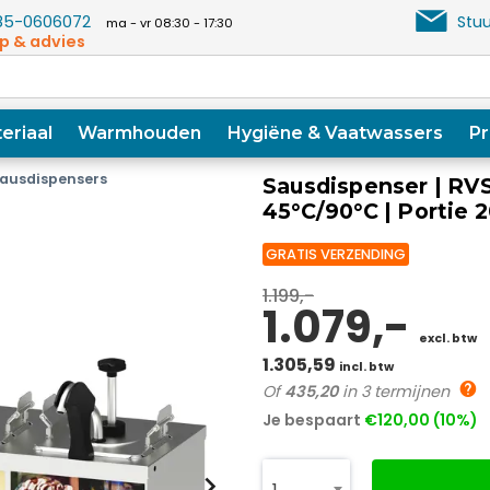
5-0606072
Stuu
ma - vr 08:30 - 17:30
p & advies
eriaal
Warmhouden
Hygiëne & Vaatwassers
Pr
ausdispensers
Sausdispenser | RVS 
45°C/90°C | Portie 
GRATIS VERZENDING
1.199,-
1.079,-
excl. btw
1.305,59
incl. btw
Of
435,20
in 3 termijnen
Je bespaart
€120,00 (10%)