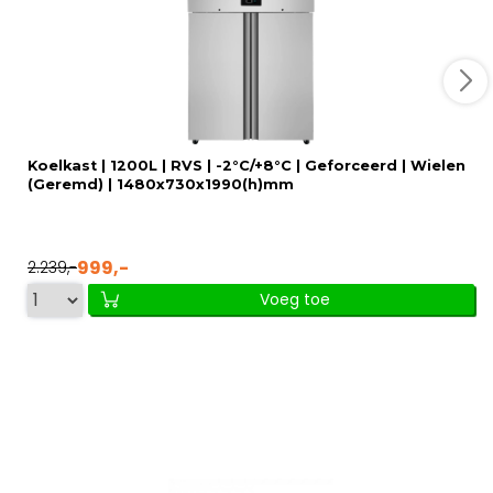
Koelkast | 1200L | RVS | -2°C/+8°C | Geforceerd | Wielen
(Geremd) | 1480x730x1990(h)mm
999,-
2.239,-
Voeg toe