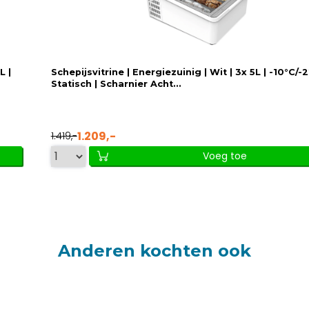
L |
Schepijsvitrine | Energiezuinig | Wit | 3x 5L | -10°C/-2
Statisch | Scharnier Acht...
1.209,-
1.419,-
Voeg toe
Anderen kochten ook