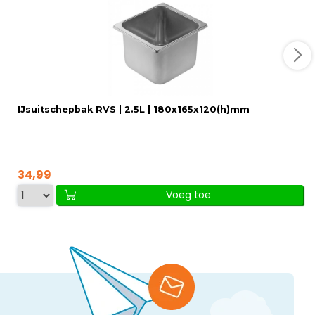
IJsuitschepbak RVS | 2.5L | 180x165x120(h)mm
34,99
Voeg toe