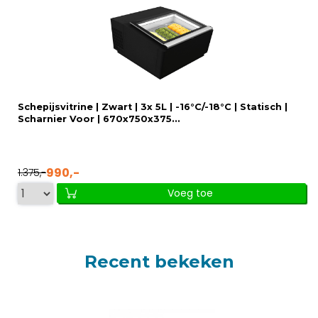
Schepijsvitrine | Zwart | 3x 5L | -16°C/-18°C | Statisch |
Scharnier Voor | 670x750x375...
990,-
1.375,-
Voeg toe
Recent bekeken