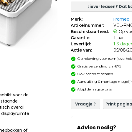
Liever leasen? Dat ka
Framec
Merk:
Artikelnummer:
VEL-FM
Beschikbaarheid:
Op vo
Garantie:
1 jaar
Levertijd:
1-3 dage
Actie van:
05/08/20
Op rekening voor (semi)overheid
Gratis verzending v.a €75
Ook achteraf betalen
Aansluiting & montage mogelijk
Altijd de laagste prijs
schikt voor de
f staande
Vraagje ?
Print pagin
tisch overal
e displayruimte
Advies nodig?
schepbakken of