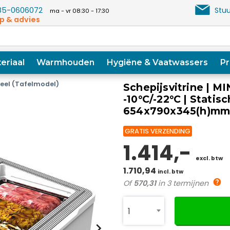
5-0606072
Stuu
ma - vr 08:30 - 17:30
p & advies
eriaal
Warmhouden
Hygiëne & Vaatwassers
Pr
neel (Tafelmodel)
Schepijsvitrine | MI
-10°C/-22°C | Statisc
654x790x345(h)m
GRATIS VERZENDING
1.414,-
excl. btw
1.710,94
incl. btw
Of
570,31
in 3 termijnen
1