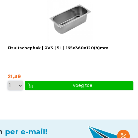
IJsuitschepbak | RVS | 5L | 165x360x120(h)mm
21,49
Voeg toe
en
per e-mail!