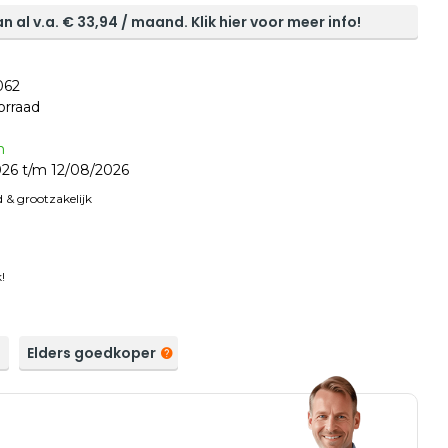
n al v.a. €
33,94
/ maand. Klik hier voor meer info!
062
orraad
n
26 t/m 12/08/2026
 & grootzakelijk
!
a
Elders goedkoper