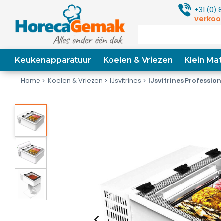
+31
0
8
(
)
verkoo
Keukenapparatuur
Koelen & Vriezen
Klein Mat
Home
Koelen & Vriezen
IJsvitrines
IJsvitrines Professio