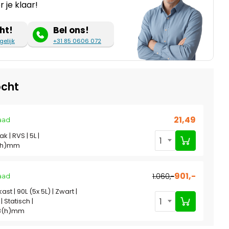
 je klaar!
ht!
Bel ons!
gelijk
+31 85 0606 072
cht
21,49
aad
 | RVS | 5L |
1
0(h)mm
901,-
1.060,-
aad
ast | 90L (5x 5L) | Zwart |
1
 Statisch |
8(h)mm