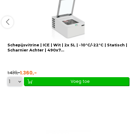
Schepijsvitrine | ICE | Wit | 2x 5L | -10°C/-22°C | Statisch |
Scharnier Achter | 490x7...
1.360,-
1.439,-
Voeg toe