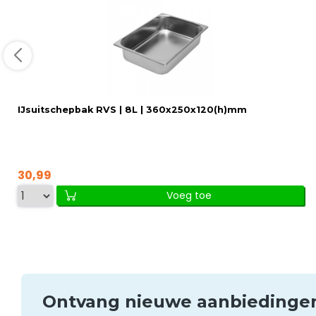
IJsuitschepbak RVS | 8L | 360x250x120(h)mm
30,99
Voeg toe
Ontvang nieuwe aanbieding