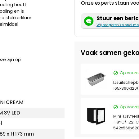
Onze experts staan voor
oeling heeft
oiing en is
Stuur een beric
ne stekkerklaar
oelmiddel
Wij reageren zo snel mo
Vaak samen geko
eze zijn op
Op voorr
IJsuitschepbak
165x360x12
INI CREAM
Op voorr
M 3V LED
Mini-IJsvriesk
-18°C/-22°C |
l
542x566x62
389 x H 173 mm