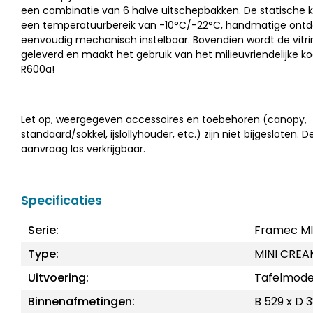
een combinatie van 6 halve uitschepbakken. De statische k
een temperatuurbereik van -10°C/-22°C, handmatige ontdo
eenvoudig mechanisch instelbaar. Bovendien wordt de vitri
geleverd en maakt het gebruik van het milieuvriendelijke k
R600a!
Let op, weergegeven accessoires en toebehoren (canopy,
standaard/sokkel, ijslollyhouder, etc.) zijn niet bijgesloten. D
aanvraag los verkrijgbaar.
Specificaties
Serie:
Framec M
Type:
MINI CREA
Uitvoering:
Tafelmode
Binnenafmetingen:
B 529 x D 