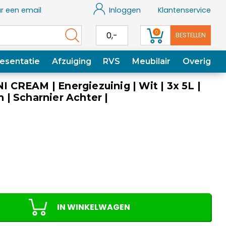
r een email
Inloggen
Klantenservice
0
0,-
BESTELLEN
esentatie
Afzuiging
RVS
Meubilair
Overig
NI CREAM | Energiezuinig | Wit | 3x 5L |
h | Scharnier Achter |
m
IN WINKELWAGEN