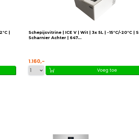
2°C |
Schepijsvitrine | ICE V | Wit | 3x 5L | -15°C/-20°C | S
Scharnier Achter | 647...
1.160,-
Voeg toe