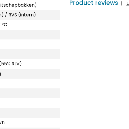
Product reviews
|
U
 (uitschepbakken)
n) / RVS (intern)
2 °C
 (55% RLV)
g
Wh