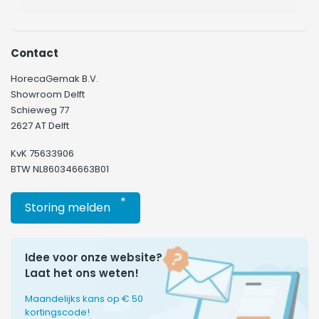
Contact
HorecaGemak B.V.
Showroom Delft
Schieweg 77
2627 AT Delft
KvK 75633906
BTW NL860346663B01
*
Storing melden
Idee voor onze website?
Laat het ons weten!
Maandelijks kans op € 50
kortingscode!