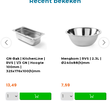
Recent bekeken
GN-Bak | KitchenLine |
Mengkom | RVS | 2.3L |
RVS | 1/3 GN | Hoogte
Ø240x88(h)mm
100mm |
325x176x100(h)mm
13,49
7,59