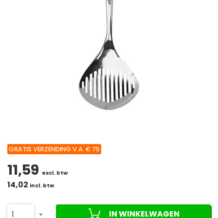
GRATIS VERZENDING V.A. € 75
11,59
excl. btw
14,02
incl. btw
IN WINKELWAGEN
1