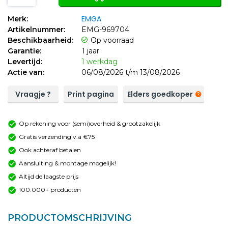
EMGA
Merk:
Artikelnummer:
EMG-969704
Beschikbaarheid:
Op voorraad
Garantie:
1 jaar
Levertijd:
1 werkdag
Actie van:
06/08/2026 t/m 13/08/2026
Vraagje ?
Print pagina
Elders goedkoper
Op rekening voor (semi)overheid & grootzakelijk
Gratis verzending v.a €75
Ook achteraf betalen
Aansluiting & montage mogelijk!
Altijd de laagste prijs
100.000+ producten
PRODUCTOMSCHRIJVING