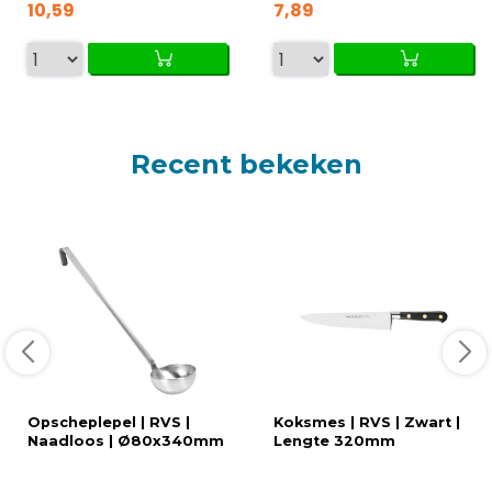
10,59
7,89
Recent bekeken
Opscheplepel | RVS |
Koksmes | RVS | Zwart |
Naadloos | Ø80x340mm
Lengte 320mm