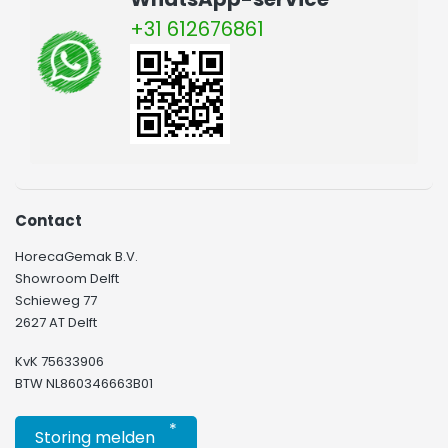
+31 612676861
Contact
HorecaGemak B.V.
Showroom Delft
Schieweg 77
2627 AT Delft
KvK 75633906
BTW NL860346663B01
*
Storing melden