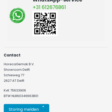
+31 612676861
Contact
HorecaGemak B.V.
Showroom Delft
Schieweg 77
2627 AT Delft
KvK 75633906
BTW NL860346663B01
*
Storing melden