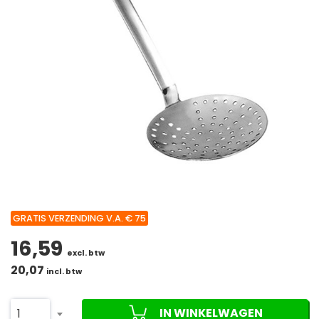
GRATIS VERZENDING V.A. € 75
16,59
excl. btw
20,07
incl. btw
IN WINKELWAGEN
1