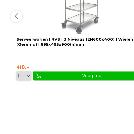
Serveerwagen | RVS | 3 Niveaus (EN600x400) | Wielen
(Geremd) | 695x495x900(h)mm
410,-
Voeg toe