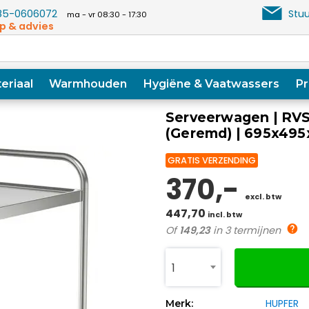
5-0606072
Stuu
ma - vr 08:30 - 17:30
p & advies
eriaal
Warmhouden
Hygiëne & Vaatwassers
Pr
Serveerwagen | RVS
(Geremd) | 695x49
GRATIS VERZENDING
370,-
excl. btw
447,70
incl. btw
Of
149,23
in 3 termijnen
1
HUPFER
Merk: