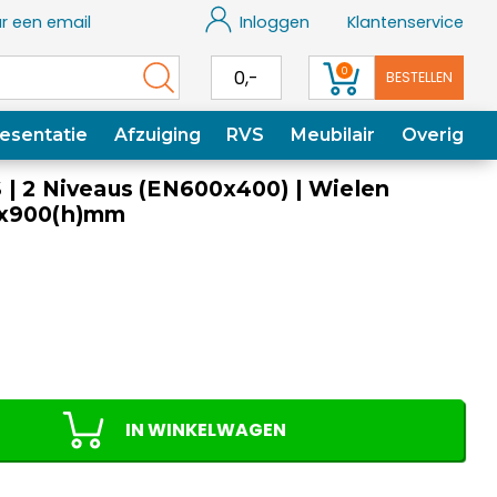
r een email
Inloggen
Klantenservice
0
0,-
BESTELLEN
esentatie
Afzuiging
RVS
Meubilair
Overig
 | 2 Niveaus (EN600x400) | Wielen
5x900(h)mm
IN WINKELWAGEN