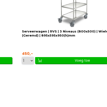
Serveerwagen | RVS | 3 Niveaus (800x500) | Wiel
(Geremd) | 895x595x950(h)mm
450,-
Voeg toe