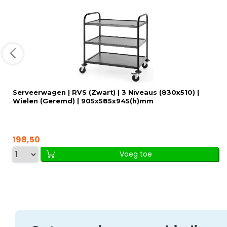
Serveerwagen | RVS (Zwart) | 3 Niveaus (830x510) |
Wielen (Geremd) | 905x585x945(h)mm
198,50
Voeg toe