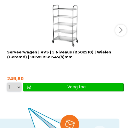
Serveerwagen | RVS | 5 Niveaus (830x510) | Wielen
(Geremd) | 905x585x1545(h)mm
249,50
Voeg toe