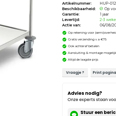
Artikelnummer:
HUP-01
Beschikbaarheid:
Op vo
Garantie:
1 jaar
Levertijd:
2-3 wek
Actie van:
06/08/20
Op rekening voor (semi)overheid
Gratis verzending v.a €75
Ook achteraf betalen
Aansluiting & montage mogelijk
Altijd de laagste prijs
Vraagje ?
Print pagin
Advies nodig?
Onze experts staan voor
Stuur een beric