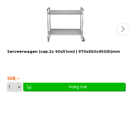
Serveerwagen (cap.2x 90x51cm) | 970x550x950(h)mm
108,-
Voeg toe