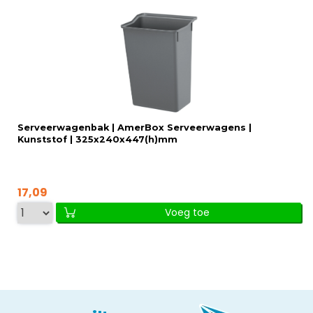
Serveerwagenbak | AmerBox Serveerwagens |
Kunststof | 325x240x447(h)mm
17,09
Voeg toe