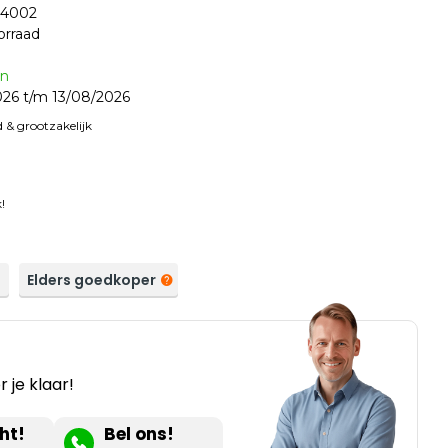
24002
orraad
en
26 t/m 13/08/2026
 & grootzakelijk
!
a
Elders goedkoper
 je klaar!
ht!
Bel ons!