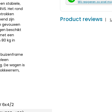
Wij reageren zo snel mo
en stabiele,
RVS. Het rond
etrokken
Product reviews
|
U
end zijn
en gevouwen
agen beschikt
 met een
80 kg in
t buizenframe
yleen
. De wagen is
lokkeerrem,
 6x4/2