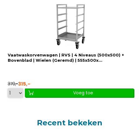
Vaatwaskorvenwagen | RVS | 4 Niveaus (500x500) +
Bovenblad | Wielen (Geremd) | 555x500x...
315,-
370,-
Voeg toe
Recent bekeken