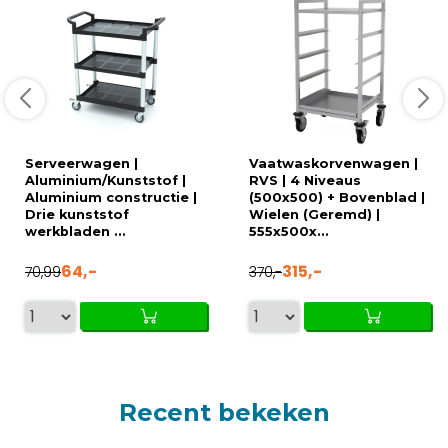
Serveerwagen |
Vaatwaskorvenwagen |
Aluminium/Kunststof |
RVS | 4 Niveaus
Aluminium constructie |
(500x500) + Bovenblad |
Drie kunststof
Wielen (Geremd) |
werkbladen ...
555x500x...
64,-
315,-
70,99
370,-
Recent bekeken