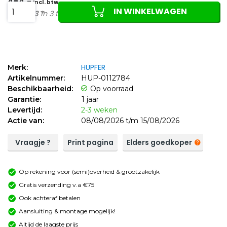
484,-
incl. btw
IN WINKELWAGEN
1
Of
161,33
in 3 termijnen
HUPFER
Merk:
Artikelnummer:
HUP-0112784
Beschikbaarheid:
Op voorraad
Garantie:
1 jaar
Levertijd:
2-3 weken
Actie van:
08/08/2026 t/m 15/08/2026
Vraagje ?
Print pagina
Elders goedkoper
Op rekening voor (semi)overheid & grootzakelijk
Gratis verzending v.a €75
Ook achteraf betalen
Aansluiting & montage mogelijk!
Altijd de laagste prijs