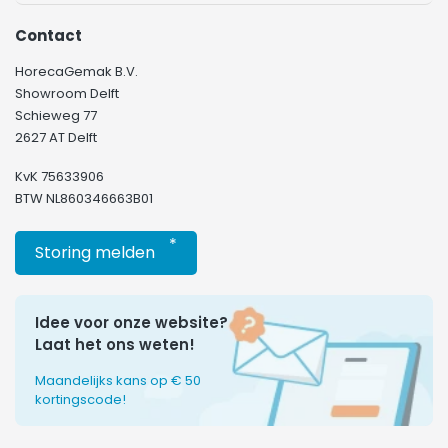
Contact
HorecaGemak B.V.
Showroom Delft
Schieweg 77
2627 AT Delft
KvK 75633906
BTW NL860346663B01
*
Storing melden
Idee voor onze website?
Laat het ons weten!
Maandelijks kans op € 50
kortingscode!