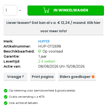
IN WINKELWAGEN
1
Liever leasen? Dat kan al v.a. €
12,24
/ maand. Klik hier
voor meer info!
HUPFER
Merk:
Artikelnummer:
HUP-0112698
Beschikbaarheid:
Op voorraad
Garantie:
1 jaar
Levertijd:
2-3 weken
Actie van:
08/08/2026 t/m 15/08/2026
Vraagje ?
Print pagina
Elders goedkoper
Op rekening voor (semi)overheid & grootzakelijk
Gratis verzending v.a €75
Ook achteraf betalen