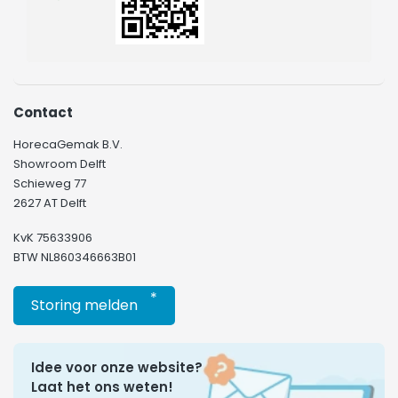
Contact
HorecaGemak B.V.
Showroom Delft
Schieweg 77
2627 AT Delft
KvK 75633906
BTW NL860346663B01
*
Storing melden
Idee voor onze website?
Laat het ons weten!