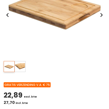
GRATIS VERZENDING V.A. € 75
22,89
excl. btw
27,70
incl. btw