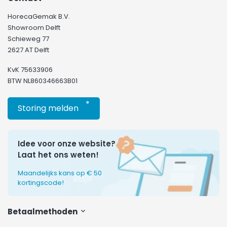
HorecaGemak B.V.
Showroom Delft
Schieweg 77
2627 AT Delft
KvK 75633906
BTW NL860346663B01
*
Storing melden
Idee voor onze website?
Laat het ons weten!
Maandelijks kans op € 50
kortingscode!
Betaalmethoden