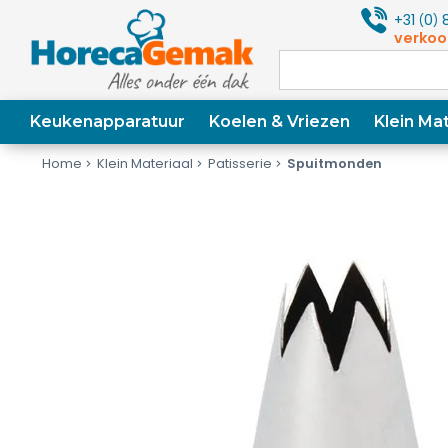
+31
0
8
(
)
verkoo
Keukenapparatuur
Koelen & Vriezen
Klein Mat
Home
Klein Materiaal
Patisserie
Spuitmonden