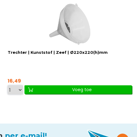
Trechter | Kunststof | Zeef | Ø220x220(h)mm
16,49
Voeg toe
en
per e-mail!