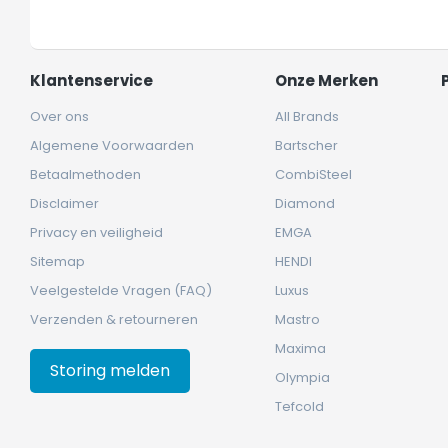
Klantenservice
Onze Merken
Over ons
All Brands
Algemene Voorwaarden
Bartscher
Betaalmethoden
CombiSteel
Disclaimer
Diamond
Privacy en veiligheid
EMGA
Sitemap
HENDI
Veelgestelde Vragen (FAQ)
Luxus
Verzenden & retourneren
Mastro
Maxima
Storing melden
Olympia
Tefcold