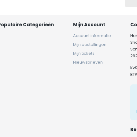
Populaire Categorieën
Mijn Account
Co
Account informatie
Ho
Sh
Mijn bestellingen
Sc
Mijn tickets
262
Nieuwsbrieven
Kv
BT
Be