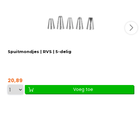
Spuitmondjes | RVS | 5-delig
20,89
Voeg toe