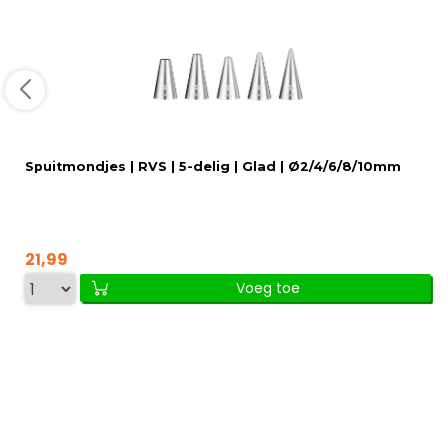
Spuitmondjes | RVS | 5-delig | Glad | Ø2/4/6/8/10mm
21,99
Voeg toe