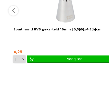
Spuitmond RVS gekarteld 18mm | 3,5(Ø)x4,5(h)cm
4,29
Voeg toe