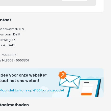
ntact
recaGemak B.V.
owroom Delft
hieweg 77
7 AT Delft
K 75633906
W NL860346663B01
Idee voor onze website?
Laat het ons weten!
Maandelijks kans op € 50 kortingscode!
taalmethoden