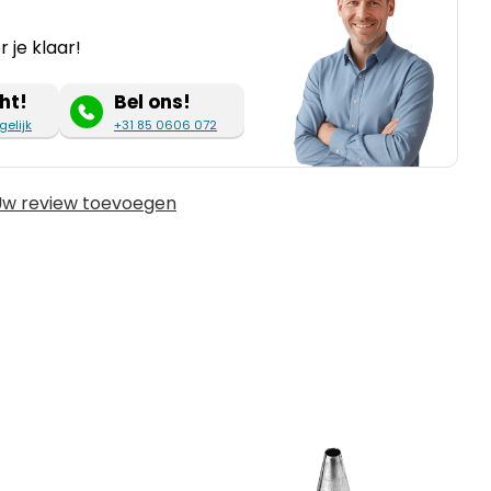
 je klaar!
ht!
Bel ons!
gelijk
+31 85 0606 072
w review toevoegen