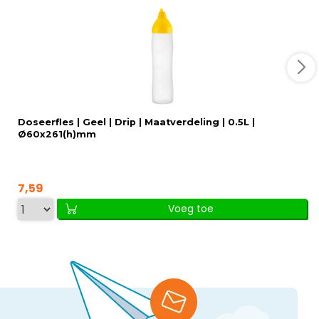
Doseerfles | Geel | Drip | Maatverdeling | 0.5L |
Ø60x261(h)mm
7,59
Voeg toe