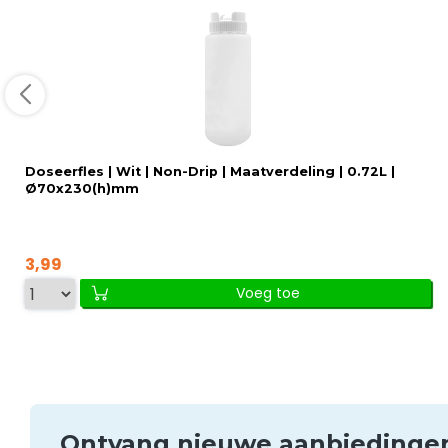
Doseerfles | Wit | Non-Drip | Maatverdeling | 0.72L |
Ø70x230(h)mm
3,99
Voeg toe
Ontvang nieuwe aanbieding