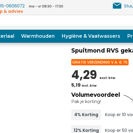
5-0606072
Stuu
ma - vr 08:30 - 17:30
p & advies
eriaal
Warmhouden
Hygiëne & Vaatwassers
Pr
Spuitmond RVS geka
GRATIS VERZENDING V.A. € 75
4,29
excl. btw
5,19
incl. btw
Volumevoordeel
Pak je korting!
4% Korting
Koop er 10 voo
12% Korting
Koop er 50 vo