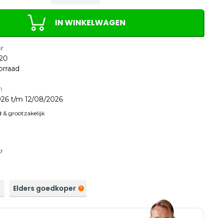
IN WINKELWAGEN
r
20
orraad
n
26 t/m 12/08/2026
 & grootzakelijk
!
a
Elders goedkoper