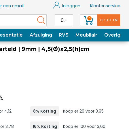
r een email
Inloggen
Klantenservice
0
0,-
BESTELLEN
esentatie
Afzuiging
RVS
Meubilair
Overig
rteld | 9mm | 4,5(Ø)x2,5(h)cm
r 4,12
8% Korting
Koop er 20 voor 3,95
or 3,78
16% Korting
Koop er 100 voor 3,60