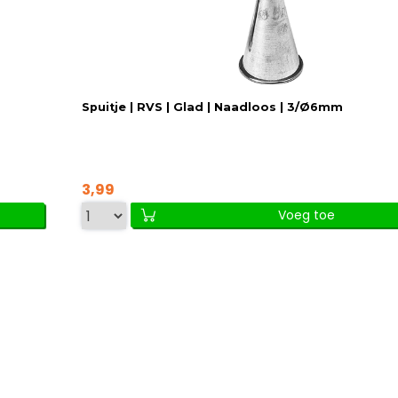
Spuitje | RVS | Glad | Naadloos | 3/Ø6mm
3,99
Voeg toe