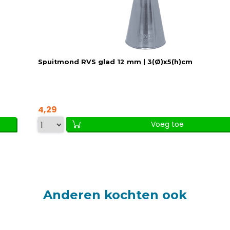
Spuitmond RVS glad 12 mm | 3(Ø)x5(h)cm
4,29
Voeg toe
Anderen kochten ook