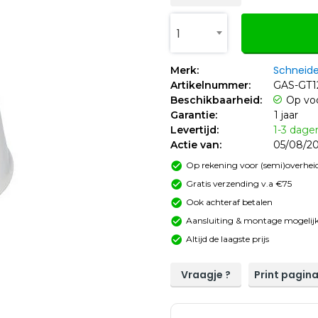
1
Schneide
Merk:
Artikelnummer:
GAS-GT1
Beschikbaarheid:
Op vo
Garantie:
1 jaar
Levertijd:
1-3 dage
Actie van:
05/08/20
Op rekening voor (semi)overheid
Gratis verzending v.a €75
Ook achteraf betalen
Aansluiting & montage mogelijk
Altijd de laagste prijs
Vraagje ?
Print pagin