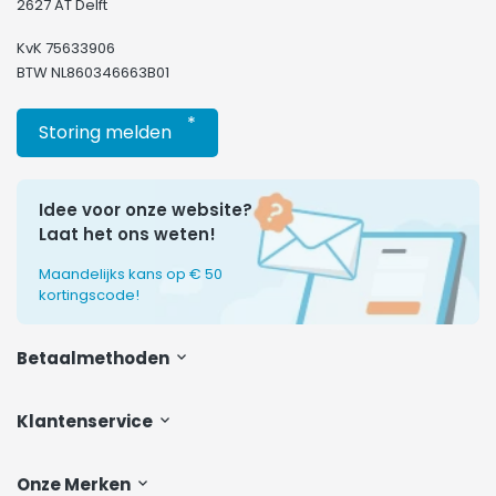
2627 AT Delft
KvK 75633906
BTW NL860346663B01
*
Storing melden
Idee voor onze website?
Laat het ons weten!
Maandelijks kans op € 50
kortingscode!
Betaalmethoden
Klantenservice
Onze Merken