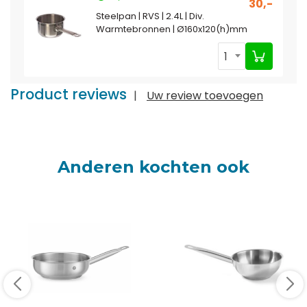
30,-
Steelpan | RVS | 2.4L | Div.
Warmtebronnen | Ø160x120(h)mm
1
Product reviews
|
Uw review toevoegen
Anderen kochten ook