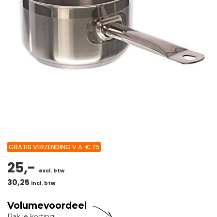
GRATIS VERZENDING V.A. € 75
25,-
excl. btw
30,25
incl. btw
Volumevoordeel
Pak je korting!