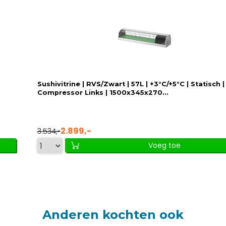
Sushivitrine | RVS/Zwart | 57L | +3°C/+5°C | Statisch |
Compressor Links | 1500x345x270...
2.899,-
3.534,-
Voeg toe
Anderen kochten ook