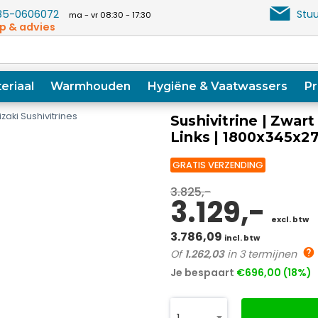
5-0606072
Stuu
ma - vr 08:30 - 17:30
p & advies
eriaal
Warmhouden
Hygiëne & Vaatwassers
Pr
zaki Sushivitrines
Sushivitrine | Zwart
Links | 1800x345x
GRATIS VERZENDING
3.825,-
3.129,-
excl. btw
3.786,09
incl. btw
Of
1.262,03
in 3 termijnen
Je bespaart
€696,00 (18%)