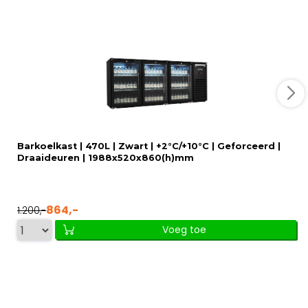
Barkoelkast | 470L | Zwart | +2°C/+10°C | Geforceerd |
Draaideuren | 1988x520x860(h)mm
864,-
1.200,-
Voeg toe