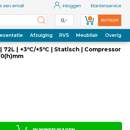
r een email
Inloggen
Klantenservice
0
0,-
BESTELLEN
esentatie
Afzuiging
RVS
Meubilair
Overig
 | 72L | +3°C/+5°C | Statisch | Compressor
270(h)mm
IN WINKELWAGEN