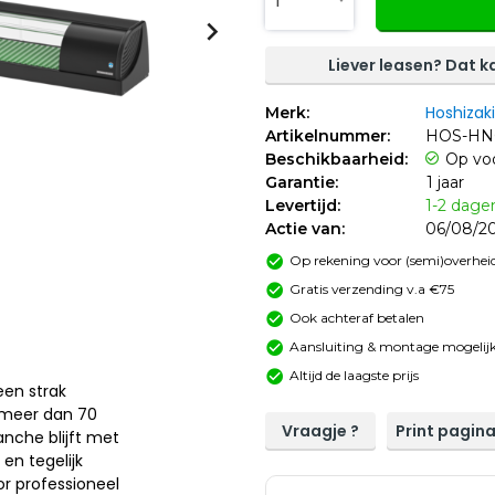
1
Liever leasen? Dat ka
Hoshizaki
Merk:
Artikelnummer:
HOS-HN
Beschikbaarheid:
Op vo
Garantie:
1 jaar
Levertijd:
1-2 dage
Actie van:
06/08/20
Op rekening voor (semi)overheid
Gratis verzending v.a €75
Ook achteraf betalen
Aansluiting & montage mogelijk
Altijd de laagste prijs
en strak
 meer dan 70
Vraagje ?
Print pagin
anche blijft met
en tegelijk
r professioneel