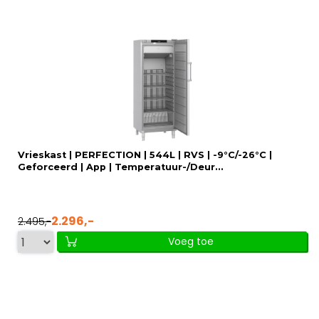
Vrieskast | PERFECTION | 544L | RVS | -9°C/-26°C |
Geforceerd | App | Temperatuur-/Deur...
2.296,-
2.495,-
Voeg toe