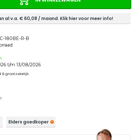
n al v.a. €
60,08
/ maand. Klik hier voor meer info!
C-180BE-R-B
orraad
n
26 t/m 13/08/2026
 & grootzakelijk
!
a
Elders goedkoper