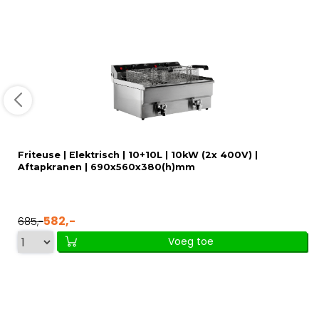
Friteuse | Elektrisch | 10+10L | 10kW (2x 400V) |
Aftapkranen | 690x560x380(h)mm
582,-
685,-
Voeg toe