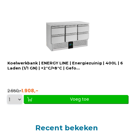
Koelwerkbank | ENERGY LINE | Energiezuinig | 400L | 6
Laden (1/1 GN) | +2°C/+8°C | Gefo...
1.908,-
2.650,-
Voeg toe
Recent bekeken