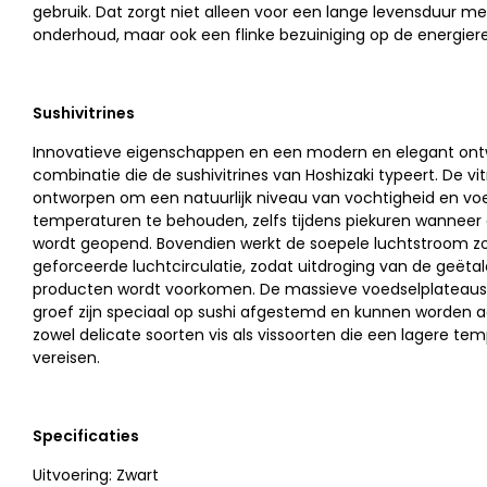
gebruik. Dat zorgt niet alleen voor een lange levensduur m
onderhoud, maar ook een flinke bezuiniging op de energier
Sushivitrines
Innovatieve eigenschappen en een modern en elegant ontw
combinatie die de sushivitrines van Hoshizaki typeert. De vitr
ontworpen om een natuurlijk niveau van vochtigheid en voe
temperaturen te behouden, zelfs tijdens piekuren wanneer
wordt geopend. Bovendien werkt de soepele luchtstroom z
geforceerde luchtcirculatie, zodat uitdroging van de geëta
producten wordt voorkomen. De massieve voedselplateau
groef zijn speciaal op sushi afgestemd en kunnen worden 
zowel delicate soorten vis als vissoorten die een lagere te
vereisen.
Specificaties
Uitvoering: Zwart