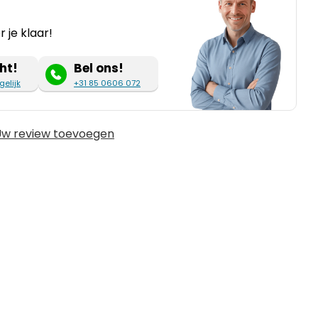
 je klaar!
ht!
Bel ons!
gelijk
+31 85 0606 072
w review toevoegen