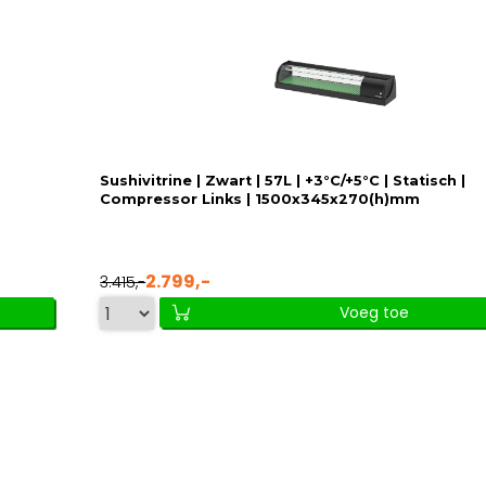
Sushivitrine | Zwart | 57L | +3°C/+5°C | Statisch |
Compressor Links | 1500x345x270(h)mm
2.799,-
3.415,-
Voeg toe