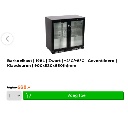
Barkoelkast | 198L | Zwart | +2°C/+8°C | Geventileerd |
Klapdeuren | 900x520x850(h)mm
560,-
655,-
Voeg toe