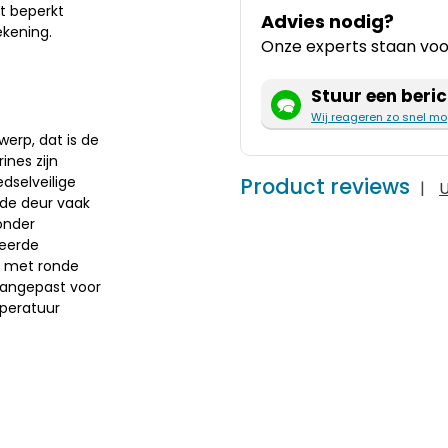
et beperkt
Advies nodig?
ekening.
Onze experts staan voor
Stuur een beric
Wij reageren zo snel mo
erp, dat is de
ines zijn
Product reviews
dselveilige
|
U
 de deur vaak
onder
leerde
s met ronde
aangepast voor
mperatuur