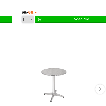
66,-
99,-
Voeg toe