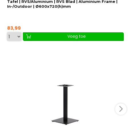
Tafel | RVS/Aluminium | RVS Blad | Aluminium Frame |
In-/Outdoor | Ø600x720(h)mm
83,99
Voeg toe