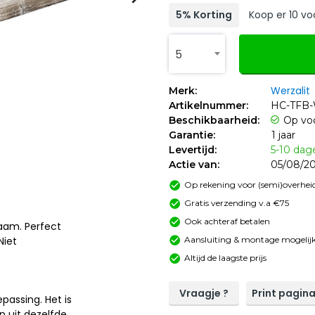
5% Korting
Koop er 10 vo
5
Werzalit
Merk:
Artikelnummer:
HC-TFB-
Beschikbaarheid:
Op vo
Garantie:
1 jaar
Levertijd:
5-10 dag
Actie van:
05/08/20
Op rekening voor (semi)overheid
Gratis verzending v.a €75
Ook achteraf betalen
zaam. Perfect
Aansluiting & montage mogelijk
Niet
Altijd de laagste prijs
Vraagje ?
Print pagin
assing. Het is
n uit dezelfde