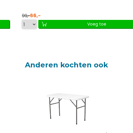
66,-
99,-
Voeg toe
Anderen kochten ook