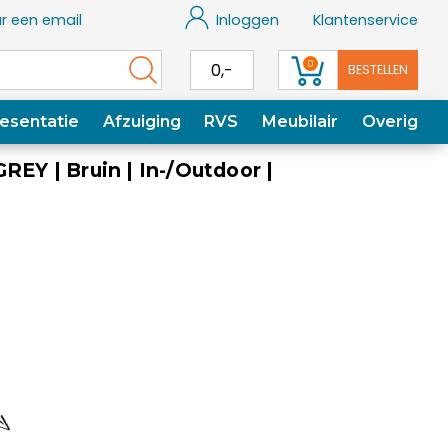
r een email
Inloggen
Klantenservice
0
0,-
BESTELLEN
esentatie
Afzuiging
RVS
Meubilair
Overig
REY | Bruin | In-/Outdoor |