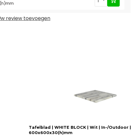
1
30(h)mm
w review toevoegen
Tafelblad | WHITE BLOCK | Wit | In-/Outdoor |
600x600x30(h)mm