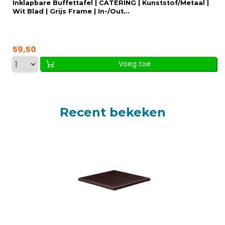
Inklapbare Buffettafel | CATERING | Kunststof/Metaal |
Wit Blad | Grijs Frame | In-/Out...
59,50
Voeg toe
Recent bekeken