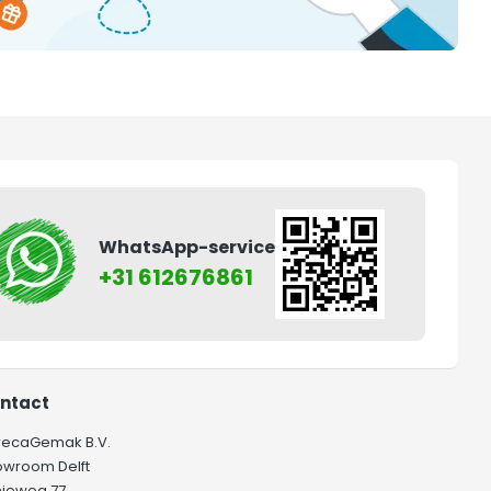
WhatsApp-service
+31 612676861
ntact
recaGemak B.V.
owroom Delft
hieweg 77