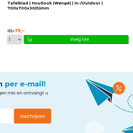
Tafelblad | Houtlook (Wengé) | In-/Outdoor |
700x700x30(h)mm
75,-
113,-
Voeg toe
en
per e-mail!
gen mis en ontvangt u
Inschrijven