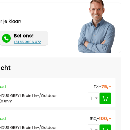
 je klaar!
Bel ons!
+31 85 0606 072
cht
75,-
113,-
aad
INDUS GREY | Bruin | In-/Outdoor
1
0(h)mm
100,-
150,-
aad
INDUS GREY | Bruin | In-/Outdoor