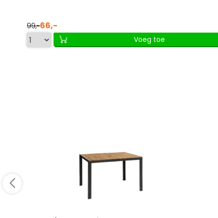
66,-
99,-
Voeg toe