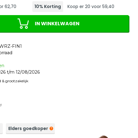
or 62,70
10% Korting
Koop er 20 voor 59,40
IN WINKELWAGEN
WRZ-FIN1
orraad
en
26 t/m 12/08/2026
 & grootzakelijk
!
a
Elders goedkoper