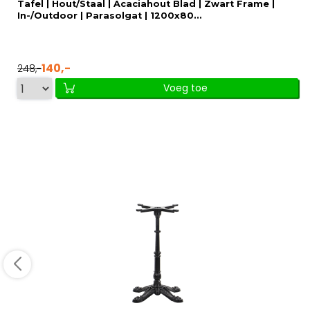
Tafel | Hout/Staal | Acaciahout Blad | Zwart Frame |
In-/Outdoor | Parasolgat | 1200x80...
140,-
248,-
Voeg toe