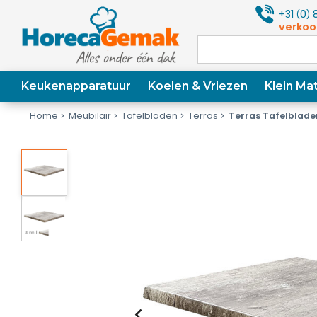
+31
0
8
(
)
verkoo
Keukenapparatuur
Koelen & Vriezen
Klein Mat
Home
Meubilair
Tafelbladen
Terras
Terras Tafelblade