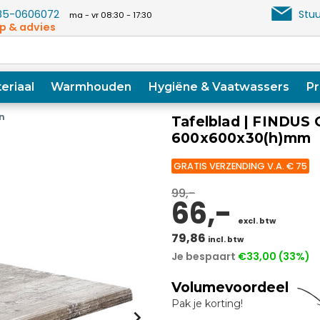
5-0606072
Stuu
ma - vr 08:30 - 17:30
p & advies
eriaal
Warmhouden
Hygiëne & Vaatwassers
Pr
n
Tafelblad | FINDUS G
600x600x30(h)mm
GRATIS VERZENDING V.A. € 75
99,-
66,-
excl. btw
79,86
incl. btw
Je bespaart
€33,00 (33%)
Volumevoordeel
Pak je korting!