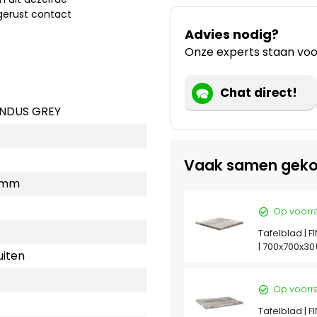
gerust contact
Advies nodig?
Onze experts staan voor
Chat direct!
FINDUS GREY
Vaak samen geko
 mm
Op voorr
Tafelblad | F
| 700x700x3
uiten
Op voorr
Tafelblad | F