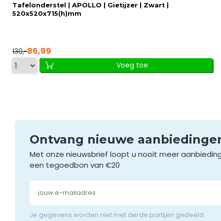
Tafelonderstel | APOLLO | Gietijzer | Zwart |
520x520x715(h)mm
86,99
130,-
Voeg toe
Ontvang nieuwe aanbieding
Met onze nieuwsbrief loopt u nooit meer aanbiedin
een tegoedbon van €20
Je gegevens worden niet met derde partijen gedeeld