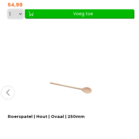
54,99
Voeg toe
Roerspatel | Hout | Ovaal | 250mm