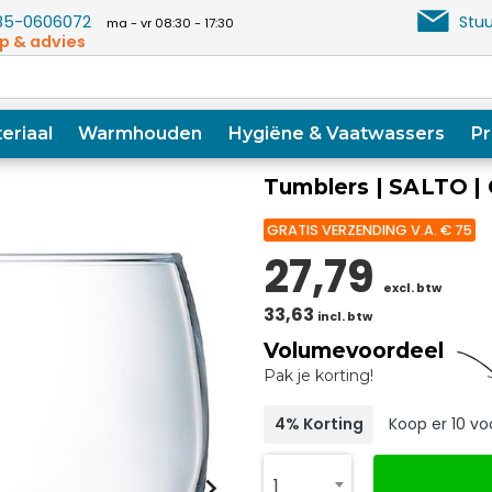
5-0606072
Stuu
ma - vr 08:30 - 17:30
p & advies
eriaal
Warmhouden
Hygiëne & Vaatwassers
Pr
Tumblers | SALTO | 
GRATIS VERZENDING V.A. € 75
27,79
excl. btw
33,63
incl. btw
Volumevoordeel
Pak je korting!
4% Korting
Koop er 10 vo
1