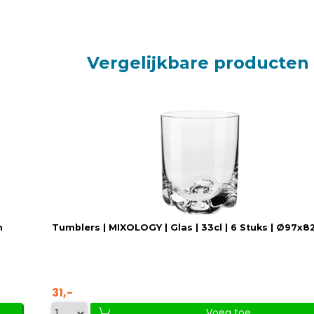
Vergelijkbare producten
m
Tumblers | MIXOLOGY | Glas | 33cl | 6 Stuks | Ø97x
31,-
Voeg toe