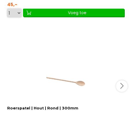
45,-
Voeg toe
Roerspatel | Hout | Rond | 300mm