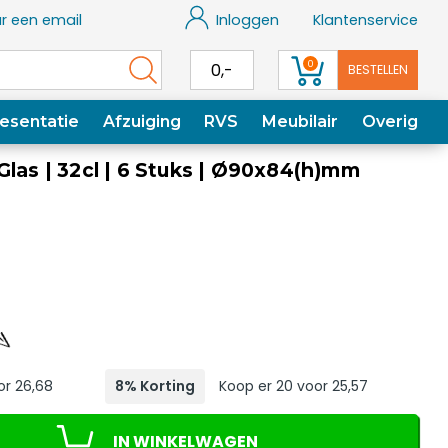
r een email
Inloggen
Klantenservice
0
0,-
BESTELLEN
esentatie
Afzuiging
RVS
Meubilair
Overig
Glas | 32cl | 6 Stuks | Ø90x84(h)mm
or 26,68
8% Korting
Koop er 20 voor 25,57
IN WINKELWAGEN