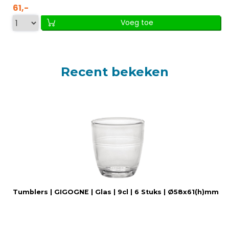
61,-
Voeg toe
Recent bekeken
Tumblers | GIGOGNE | Glas | 9cl | 6 Stuks | Ø58x61(h)mm