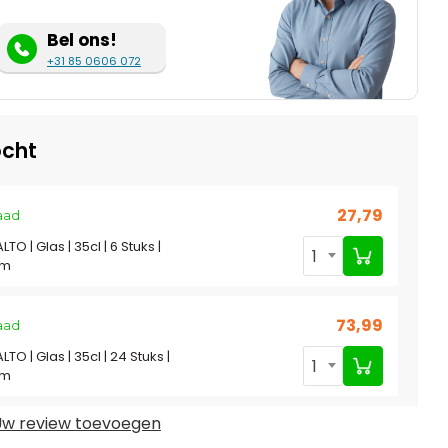
Bel ons!
+31 85 0606 072
cht
27,79
aad
TO | Glas | 35cl | 6 Stuks |
1
mm
73,99
aad
TO | Glas | 35cl | 24 Stuks |
1
mm
w review toevoegen