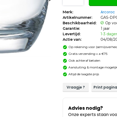
Arcoroc
Merk:
Artikelnummer:
GAS-DP
Beschikbaarheid:
Op vo
Garantie:
1 jaar
Levertijd:
1-3 dage
Actie van:
04/08/20
Op rekening voor (semi)overheid
Gratis verzending v.a €75
Ook achteraf betalen
Aansluiting & montage mogelijk
Altijd de laagste prijs
Vraagje ?
Print pagin
Advies nodig?
Onze experts staan voor