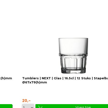
82(h)mm
Tumblers | NEXT | Glas | 16.5cl | 12 Stuks | Stapelb
Ø67x79(h)mm
20,-
Voeg toe