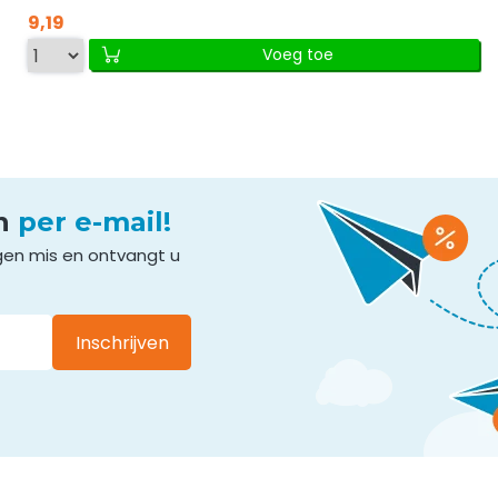
9,19
Voeg toe
en
per e-mail!
gen mis en ontvangt u
Inschrijven