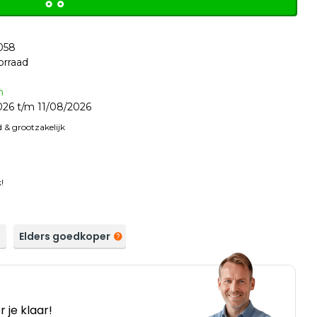
058
orraad
n
26 t/m 11/08/2026
 & grootzakelijk
!
a
Elders goedkoper
 je klaar!