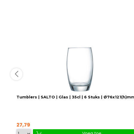
Tumblers | SALTO | Glas | 35cl | 6 Stuks | Ø76x121(h)m
27,79
Voeg toe