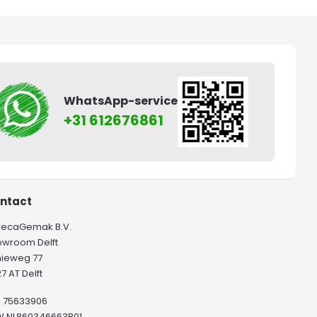
WhatsApp-service
+31 612676861
ntact
recaGemak B.V.
owroom Delft
hieweg 77
7 AT Delft
K 75633906
W NL860346663B01