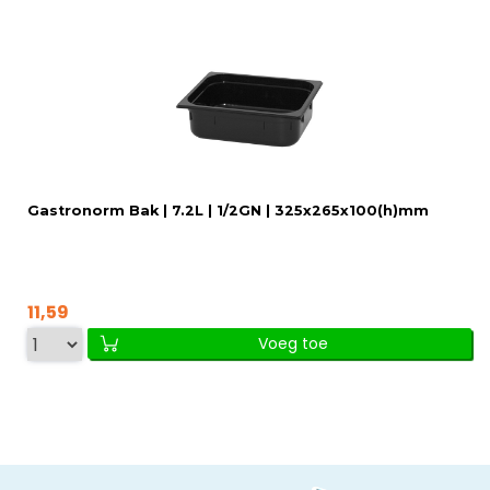
Gastronorm Bak | 7.2L | 1/2GN | 325x265x100(h)mm
11,59
Voeg toe