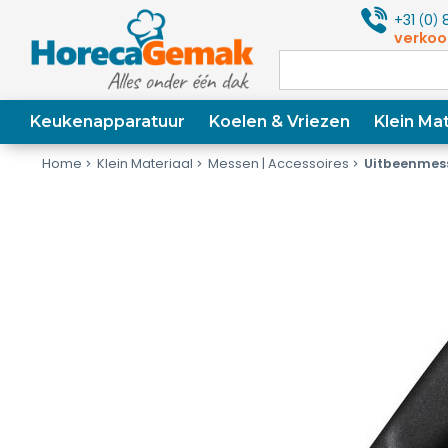
+31
0
8
(
)
verkoo
Keukenapparatuur
Koelen & Vriezen
Klein Mat
Home
Klein Materiaal
Messen | Accessoires
Uitbeenmes