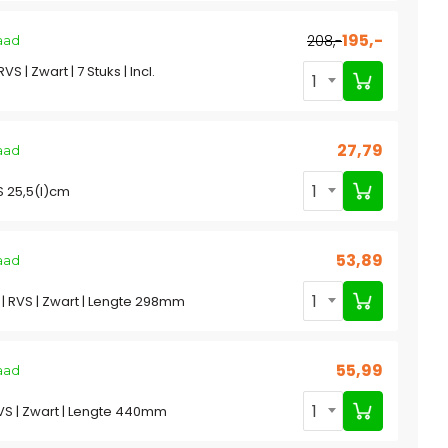
195,-
208,-
aad
S | Zwart | 7 Stuks | Incl.
1
27,79
aad
1
S 25,5(l)cm
53,89
aad
1
 RVS | Zwart | Lengte 298mm
55,99
aad
1
VS | Zwart | Lengte 440mm