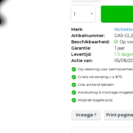
1
Victorino
Merk:
Artikelnummer:
GAS-GL2
Beschikbaarheid:
Op vo
Garantie:
1 jaar
Levertijd:
1-3 dage
Actie van:
05/08/20
Op rekening voor (semi)overheid
Gratis verzending v.a €75
Ook achteraf betalen
Aansluiting & montage mogelijk
Altijd de laagste prijs
Vraagje ?
Print pagin