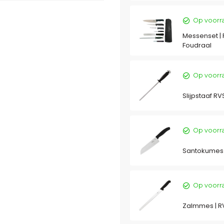
Op voorr
Messenset | RV
Foudraal
Op voorr
Slijpstaaf RV
Op voorr
Santokumes |
Op voorr
Zalmmes | R