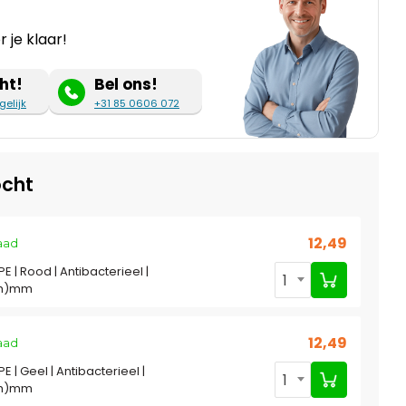
 je klaar!
ht!
Bel ons!
gelijk
+31 85 0606 072
cht
12,49
aad
PE | Rood | Antibacterieel |
1
(h)mm
12,49
aad
PE | Geel | Antibacterieel |
1
(h)mm