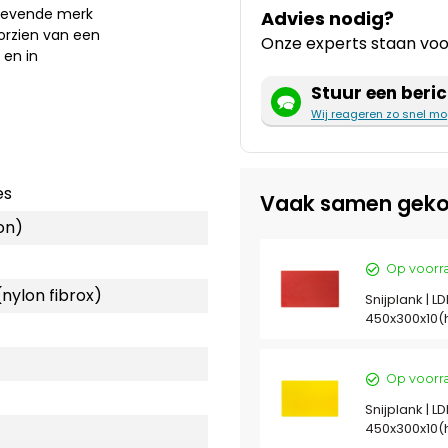
ngevende merk
Advies nodig?
oorzien van een
Onze experts staan voor
 en in
Stuur een beric
Wij reageren zo snel mo
es
Vaak samen geko
on)
Op voorr
(nylon fibrox)
Snijplank | LD
450x300x10
Op voorr
Snijplank | LD
450x300x10