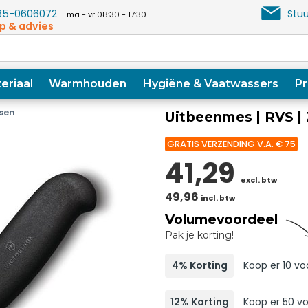
5-0606072
Stuu
ma - vr 08:30 - 17:30
p & advies
eriaal
Warmhouden
Hygiëne & Vaatwassers
Pr
sen
Uitbeenmes | RVS |
GRATIS VERZENDING V.A. € 75
41,29
excl. btw
49,96
incl. btw
Volumevoordeel
Pak je korting!
4% Korting
Koop er 10 vo
12% Korting
Koop er 50 vo