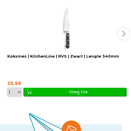
Koksmes | KitchenLine | RVS | Zwart | Lengte 340mm
20,59
Voeg toe