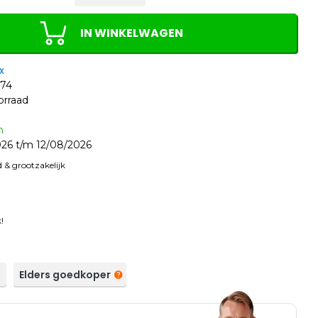
IN WINKELWAGEN
x
74
orraad
n
26 t/m 12/08/2026
 & grootzakelijk
!
a
Elders goedkoper