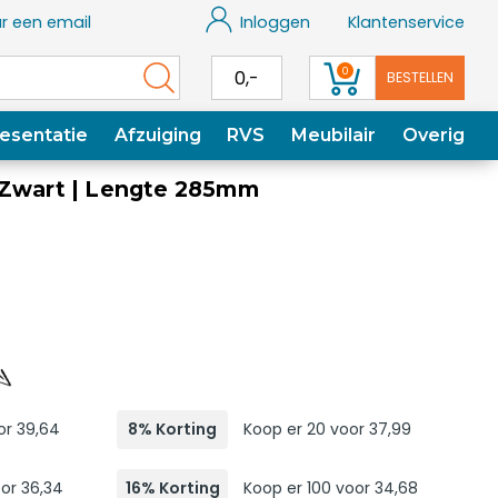
r een email
Inloggen
Klantenservice
0
0,-
BESTELLEN
esentatie
Afzuiging
RVS
Meubilair
Overig
 Zwart | Lengte 285mm
or 39,64
8% Korting
Koop er 20 voor 37,99
or 36,34
16% Korting
Koop er 100 voor 34,68