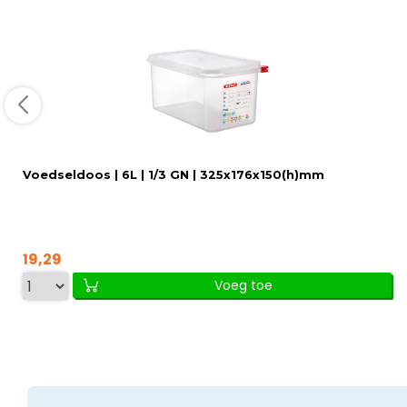
Voedseldoos | 6L | 1/3 GN | 325x176x150(h)mm
19,29
Voeg toe