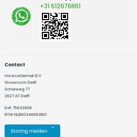
+31 612676861
Contact
HorecaGemak B.V.
Showroom Delft
Schieweg 77
2627 AT Delft
KvK 75633906
BTW NL860346663B01
*
Storing melden