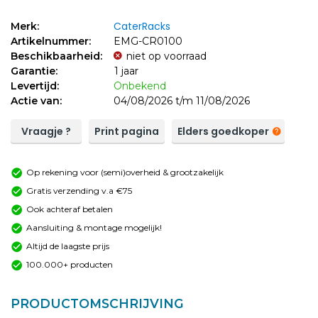
CaterRacks
Merk:
Artikelnummer:
EMG-CR0100
Beschikbaarheid:
niet op voorraad
Garantie:
1 jaar
Levertijd:
Onbekend
Actie van:
04/08/2026 t/m 11/08/2026
Vraagje ?
Print pagina
Elders goedkoper
Op rekening voor (semi)overheid & grootzakelijk
Gratis verzending v.a €75
Ook achteraf betalen
Aansluiting & montage mogelijk!
Altijd de laagste prijs
100.000+ producten
PRODUCTOMSCHRIJVING