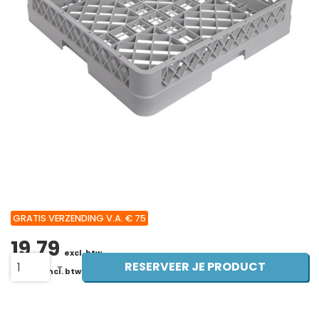
GRATIS VERZENDING V.A. € 75
19,79
excl. btw
RESERVEER JE PRODUCT
1
23,95
incl. btw