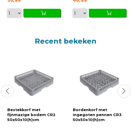
35,99
46,99
Recent bekeken
Bestekkorf met
Bordenkorf met
fijnmazige bodem CR2
ingegoten pennen CR3
50x50x10(h)cm
50x50x10(h)cm