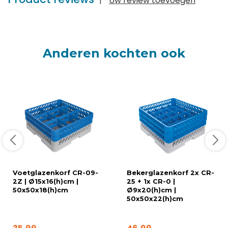
|
Uw review toevoegen
Anderen kochten ook
Voetglazenkorf CR-09-
Bekerglazenkorf 2x CR-
2Z | Ø15x16(h)cm |
25 + 1x CR-0 |
50x50x18(h)cm
Ø9x20(h)cm |
50x50x22(h)cm