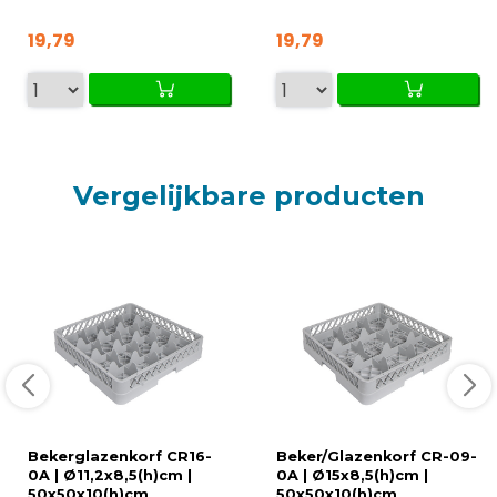
19,79
19,79
Vergelijkbare producten
Bekerglazenkorf CR16-
Beker/Glazenkorf CR-09-
0A | Ø11,2x8,5(h)cm |
0A | Ø15x8,5(h)cm |
50x50x10(h)cm
50x50x10(h)cm